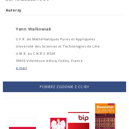
Autorzy
Yann Walkowiak
U.F.R. de Mathématiques Pures et Appliquées
Université des Sciences et Technologies de Lille
U.M.R. au C.N.R.S. 8524
59655 Villeneuve d'Ascq Cedex, France
e-mail
POBIERZ ZGODNIE Z CC-BY