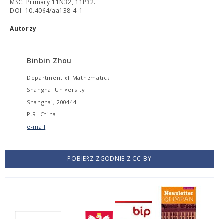
MSC: Primary 11N32, 11P32.
DOI: 10.4064/aa138-4-1
Autorzy
Binbin Zhou
Department of Mathematics
Shanghai University
Shanghai, 200444
P.R. China
e-mail
POBIERZ ZGODNIE Z CC-BY