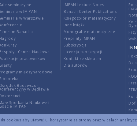
Sale seminaryjne
IMPAN Lecture Notes
Pols
mat
Seminaria w IM PAN
Banach Center Publications
Nota
Seminaria w Warszawie
Księgozbiór matematyczny
Kole
Konferencje
Inne książki
Dyr
Centrum Banacha
Monografie matematyczne
Przy
Nagrody
Preprinty IMPAN
Wybi
Konkursy
Subskrypcje
INN
Zespoły i Centra Naukowe
Licencja subskrypcji
Poko
Publikacje pracowników
Kontakt ze sklepem
Dzi
Granty
Dla autorów
Pra
Programy międzynarodowe
RO
Biblioteka
Prze
Ośrodek Badawczo-
Konferencyjny w Będlewie
STR
Doktoranci
Poli
Małe Spotkania Naukowe i
Dof
Goście IM PAN
Komi
Info
ki cookies aby ułatwić Ci korzystanie ze strony oraz w celach analityc
Wno