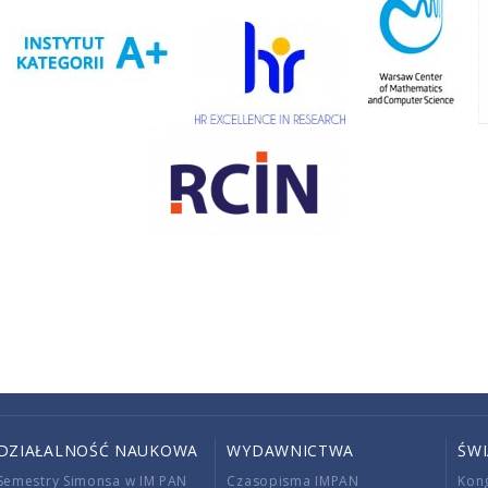
DZIAŁALNOŚĆ NAUKOWA
WYDAWNICTWA
ŚW
Semestry Simonsa w IM PAN
Czasopisma IMPAN
Kon