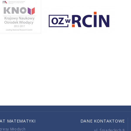
IAT MATEMATYKI
DANE KONTAKTOWE
gresy Młodych
ul. Śniadeckich 8