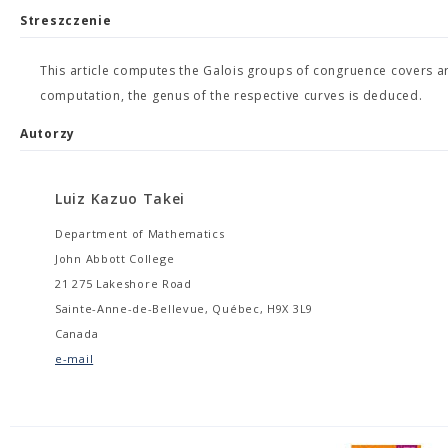
Streszczenie
This article computes the Galois groups of congruence covers ari
computation, the genus of the respective curves is deduced.
Autorzy
Luiz Kazuo Takei
Department of Mathematics
John Abbott College
21 275 Lakeshore Road
Sainte-Anne-de-Bellevue, Québec, H9X 3L9
Canada
e-mail