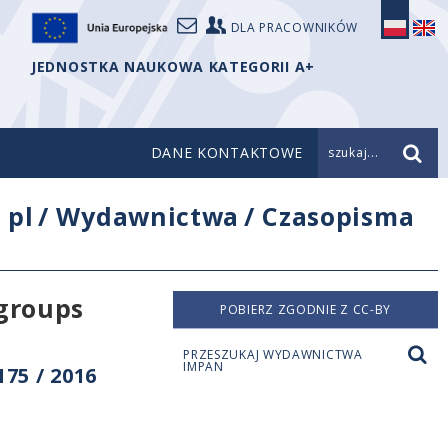
DLA PRACOWNIKÓW
JEDNOSTKA NAUKOWA KATEGORII A+
DANE KONTAKTOWE
szukaj...
/
pl
/
Wydawnictwa
/
Czasopisma
 groups
POBIERZ ZGODNIE Z CC-BY
PRZESZUKAJ WYDAWNICTWA
IMPAN
75 / 2016