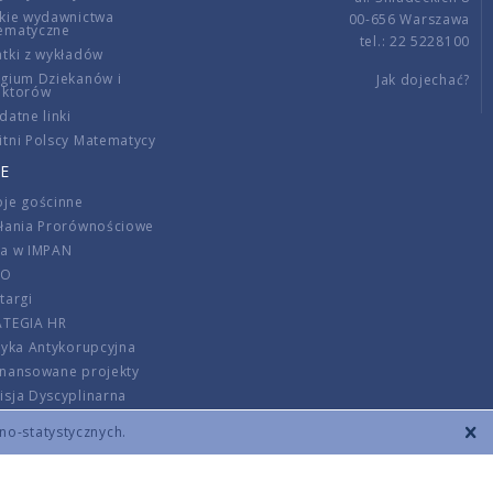
kie wydawnictwa
00-656 Warszawa
ematyczne
tel.: 22 5228100
tki z wykładów
gium Dziekanów i
Jak dojechać?
ektorów
datne linki
tni Polscy Matematycy
E
je gościnne
ałania Prorównościowe
ca w IMPAN
DO
targi
ATEGIA HR
tyka Antykorupcyjna
inansowane projekty
sja Dyscyplinarna
rmator
zno-statystycznych.
szenie opłat