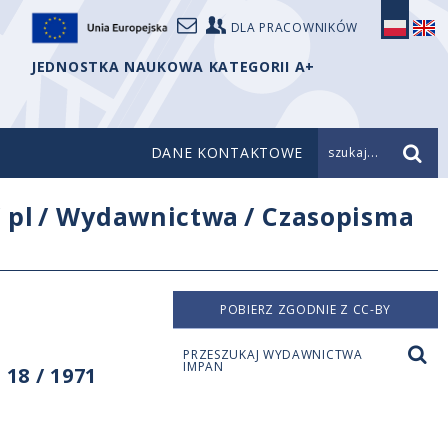
DLA PRACOWNIKÓW
JEDNOSTKA NAUKOWA KATEGORII A+
DANE KONTAKTOWE
szukaj...
/
pl
/
Wydawnictwa
/
Czasopisma
POBIERZ ZGODNIE Z CC-BY
PRZESZUKAJ WYDAWNICTWA
IMPAN
18 / 1971