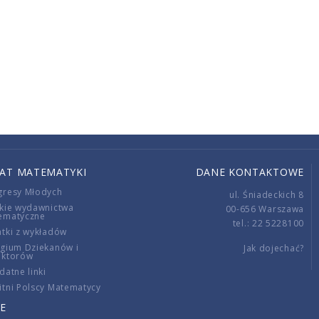
IAT MATEMATYKI
DANE KONTAKTOWE
gresy Młodych
ul. Śniadeckich 8
kie wydawnictwa
00-656 Warszawa
ematyczne
tel.: 22 5228100
tki z wykładów
gium Dziekanów i
Jak dojechać?
ektorów
datne linki
tni Polscy Matematycy
E