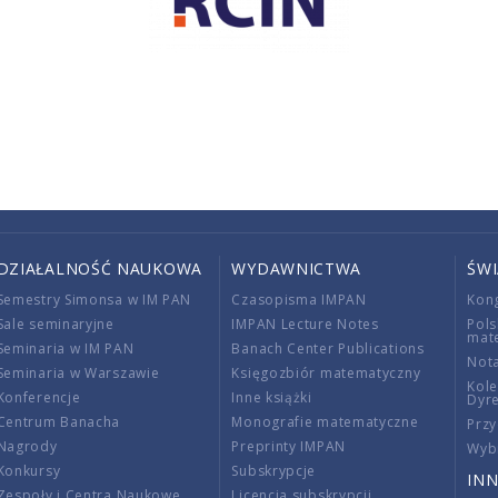
DZIAŁALNOŚĆ NAUKOWA
WYDAWNICTWA
ŚW
Semestry Simonsa w IM PAN
Czasopisma IMPAN
Kon
Sale seminaryjne
IMPAN Lecture Notes
Pols
mat
Seminaria w IM PAN
Banach Center Publications
Nota
Seminaria w Warszawie
Księgozbiór matematyczny
Kole
Konferencje
Inne książki
Dyr
Centrum Banacha
Monografie matematyczne
Przy
Nagrody
Preprinty IMPAN
Wybi
Konkursy
Subskrypcje
INN
Zespoły i Centra Naukowe
Licencja subskrypcji