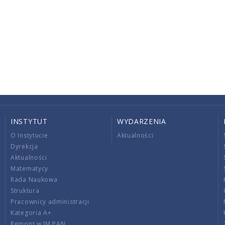
INSTYTUT
WYDARZENIA
O Instytucie
Aktualności
Dyrekcja
Aktualności
Matematycy
Rada Naukowa
Struktura
Pracownicy administracji
Kategoria A+
Remont w IM PAN