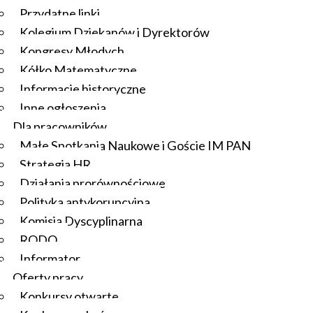
Przydatne linki
Kolegium Dziekanów i Dyrektorów
Kongresy Młodych
Kółko Matematyczne
Informacje historyczne
Inne ogłoszenia
Dla pracowników
Małe Spotkania Naukowe i Goście IM PAN
Strategia HR
Działania prorównościowe
Polityka antykorupcyjna
Komisja Dyscyplinarna
RODO
Informator
Oferty pracy
Konkursy otwarte