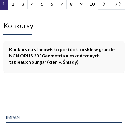
1
2
3
4
5
6
7
8
9
10
Strona 1 z 11
Konkursy
Konkurs na stanowisko postdoktorskie w grancie
NCN OPUS 30 "Geometria nieskończonych
tableaux Younga" (kier. P. Śniady)
IMPAN