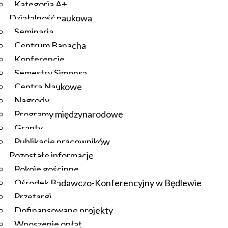
Kategoria A+
Działalność naukowa
Seminaria
Centrum Banacha
Konferencje
Semestry Simonsa
Centra Naukowe
Nagrody
Programy międzynarodowe
Granty
Publikacje pracowników
Pozostałe informacje
Pokoje gościnne
Ośrodek Badawczo-Konferencyjny w Będlewie
Przetargi
Dofinansowane projekty
Wnoszenie opłat