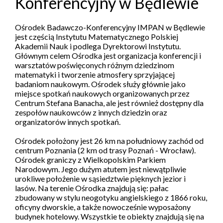
Konferencyjny w Będlewie
Ośrodek Badawczo-Konferencyjny IMPAN w Będlewie
jest częścią Instytutu Matematycznego Polskiej
Akademii Nauk i podlega Dyrektorowi Instytutu.
Głównym celem Ośrodka jest organizacja konferencji i
warsztatów poświęconych różnym dziedzinom
matematyki i tworzenie atmosfery sprzyjającej
badaniom naukowym. Ośrodek służy głównie jako
miejsce spotkań naukowych organizowanych przez
Centrum Stefana Banacha, ale jest również dostępny dla
zespołów naukowców z innych dziedzin oraz
organizatorów innych spotkań.
Ośrodek położony jest 26 km na południowy zachód od
centrum Poznania (2 km od trasy Poznań - Wrocław).
Ośrodek graniczy z Wielkopolskim Parkiem
Narodowym. Jego dużym atutem jest niewątpliwie
urokliwe położenie w sąsiedztwie pięknych jezior i
lasów. Na terenie Ośrodka znajdują się: pałac
zbudowany w stylu neogotyku angielskiego z 1866 roku,
oficyny dworskie, a także nowocześnie wyposażony
budynek hotelowy. Wszystkie te obiekty znajdują się na