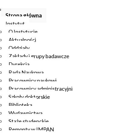
Strona główna
Instytut
O Instytucie
Aktualności
Oddziały
Zakłady i grupy badawcze
Dyrekcja
Rada Naukowa
Pracownicy naukowi
Pracownicy administracyjni
Szkoły doktorskie
Biblioteka
Wydawnictwa
Staże studenckie
Remonty w IMPAN