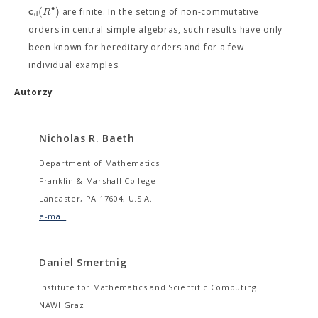
∙
(
)
c
R
are finite. In the setting of non-commutative
d
orders in central simple algebras, such results have only
been known for hereditary orders and for a few
individual examples.
Autorzy
Nicholas R. Baeth
Department of Mathematics
Franklin & Marshall College
Lancaster, PA 17604, U.S.A.
e-mail
Daniel Smertnig
Institute for Mathematics and Scientific Computing
NAWI Graz