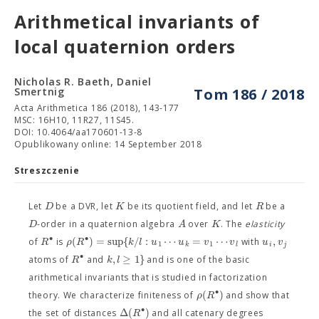
Arithmetical invariants of
local quaternion orders
Nicholas R. Baeth, Daniel
Smertnig
Tom 186 / 2018
Acta Arithmetica 186 (2018), 143-177
MSC: 16H10, 11R27, 11S45.
DOI: 10.4064/aa170601-13-8
Opublikowany online: 14 September 2018
Streszczenie
D
K
R
Let
be a DVR, let
be its quotient field, and let
be a
D
A
K
-order in a quaternion algebra
over
. The
elasticity
∙
∙
(
)
=
sup
{
/
:
⋯
=
⋯
,
R
ρ
R
k
l
u
u
v
v
u
v
of
is
with
1
1
k
l
i
j
∙
,
≥
1
}
R
k
l
atoms of
and
and is one of the basic
arithmetical invariants that is studied in factorization
∙
(
)
ρ
R
theory. We characterize finiteness of
and show that
∙
Δ
(
)
R
the set of distances
and all catenary degrees