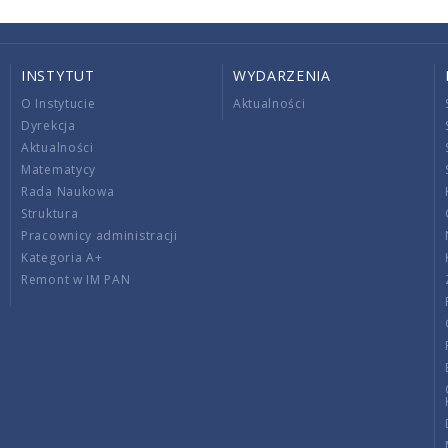
INSTYTUT
WYDARZENIA
O Instytucie
Aktualności
Dyrekcja
Aktualności
Matematycy
Rada Naukowa
Struktura
Pracownicy administracji
Kategoria A+
Remont w IM PAN