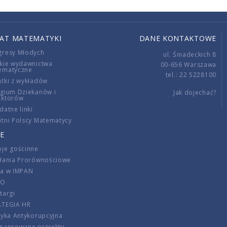
IAT MATEMATYKI
DANE KONTAKTOWE
gresy Młodych
ul. Śniadeckich 8
kie wydawnictwa
00-656 Warszawa
ematyczne
tel.: 22 5228100
tki z wykładów
gium Dziekanów i
Jak dojechać?
ektorów
datne linki
tni Polscy Matematycy
E
je gościnne
ałania Prorównościowe
ca w IMPAN
DO
targi
ATEGIA HR
tyka Antykorupcyjna
inansowane projekty