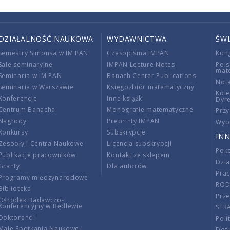
DZIAŁALNOŚĆ NAUKOWA
WYDAWNICTWA
ŚW
Semestry Simonsa w IM PAN
Czasopisma IMPAN
Kon
Sale seminaryjne
IMPAN Lecture Notes
Pols
mat
Seminaria w IM PAN
Banach Center Publications
Nota
Seminaria w Warszawie
Księgozbiór matematyczny
Kole
Konferencje
Inne książki
Dyr
Centrum Banacha
Monografie matematyczne
Przy
Nagrody
Preprinty IMPAN
Wybi
Konkursy
Subskrypcje
INN
Zespoły i Centra Naukowe
Licencja subskrypcji
Poko
Publikacje pracowników
Kontakt ze sklepem
Dzi
Granty
Dla autorów
Pra
Programy międzynarodowe
RO
Biblioteka
Prze
Ośrodek Badawczo-
Konferencyjny w Będlewie
STR
Doktoranci
Poli
Małe Spotkania Naukowe i
Dof