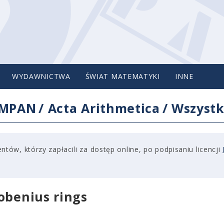
WYDAWNICTWA
ŚWIAT MATEMATYKI
INNE
IMPAN
/
Acta Arithmetica
/
Wszystk
tów, którzy zapłacili za dostęp online, po podpisaniu licencji
obenius rings