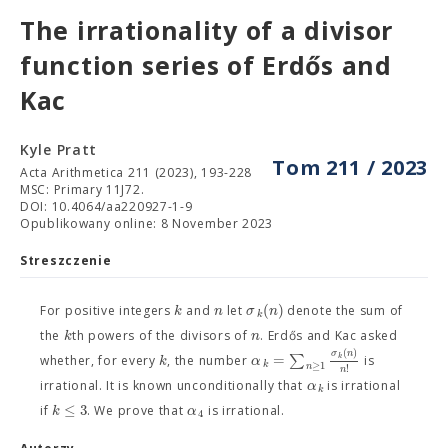
The irrationality of a divisor
function series of Erdős and
Kac
Kyle Pratt
Tom 211 / 2023
Acta Arithmetica 211 (2023), 193-228
MSC: Primary 11J72.
DOI: 10.4064/aa220927-1-9
Opublikowany online: 8 November 2023
Streszczenie
(
)
k
n
σ
n
For positive integers
and
let
denote the sum of
k
k
n
the
th powers of the divisors of
. Erdős and Kac asked
(
)
σ
n
=
∑
k
k
α
whether, for every
, the number
is
k
≥
1
n
!
n
α
irrational. It is known unconditionally that
is irrational
k
≤
3
k
α
if
. We prove that
is irrational.
4