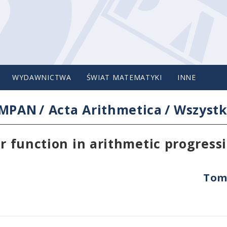
WYDAWNICTWA
ŚWIAT MATEMATYKI
INNE
IMPAN
/
Acta Arithmetica
/
Wszystk
or function in arithmetic progress
Tom 