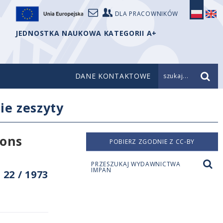
DLA PRACOWNIKÓW
JEDNOSTKA NAUKOWA KATEGORII A+
DANE KONTAKTOWE
szukaj...
ie zeszyty
ions
POBIERZ ZGODNIE Z CC-BY
PRZESZUKAJ WYDAWNICTWA
IMPAN
22 / 1973