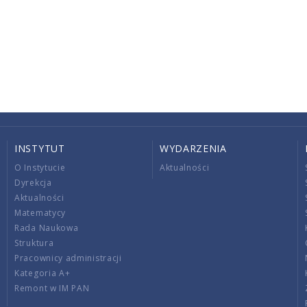
INSTYTUT
WYDARZENIA
O Instytucie
Aktualności
Dyrekcja
Aktualności
Matematycy
Rada Naukowa
Struktura
Pracownicy administracji
Kategoria A+
Remont w IM PAN