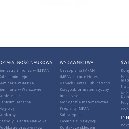
DZIAŁALNOŚĆ NAUKOWA
WYDAWNICTWA
ŚW
Semestry Simonsa w IM PAN
Czasopisma IMPAN
Kon
Sale seminaryjne
IMPAN Lecture Notes
Pols
mat
Seminaria w IM PAN
Banach Center Publications
Nota
Seminaria w Warszawie
Księgozbiór matematyczny
Kole
Konferencje
Inne książki
Dyr
Centrum Banacha
Monografie matematyczne
Przy
Nagrody
Preprinty IMPAN
Wybi
Konkursy
Subskrypcje
INN
Zespoły i Centra Naukowe
Licencja subskrypcji
Poko
Publikacje pracowników
Kontakt ze sklepem