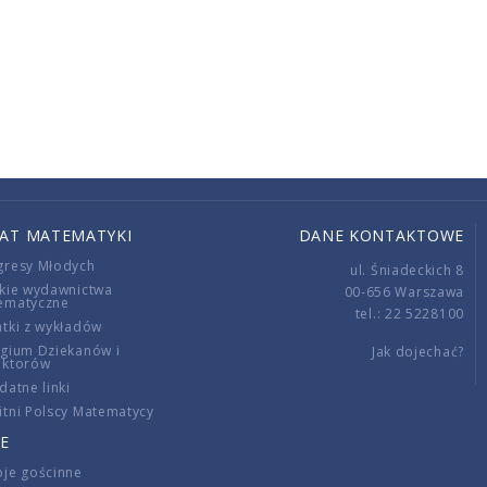
IAT MATEMATYKI
DANE KONTAKTOWE
gresy Młodych
ul. Śniadeckich 8
kie wydawnictwa
00-656 Warszawa
ematyczne
tel.: 22 5228100
tki z wykładów
gium Dziekanów i
Jak dojechać?
ektorów
datne linki
tni Polscy Matematycy
E
je gościnne