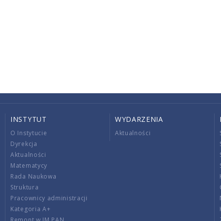
INSTYTUT
WYDARZENIA
O Instytucie
Aktualności
Dyrekcja
Aktualności
Matematycy
Rada Naukowa
Struktura
Pracownicy administracji
Kategoria A+
Remont w IM PAN