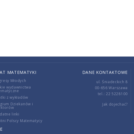
IAT MATEMATYKI
DANE KONTAKTOWE
gresy Młodych
ul. Śniadeckich 8
kie wydawnictwa
00-656 Warszawa
ematyczne
tel.: 22 5228100
tki z wykładów
gium Dziekanów i
Jak dojechać?
ektorów
datne linki
tni Polscy Matematycy
E