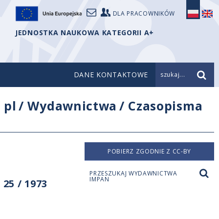
DLA PRACOWNIKÓW
JEDNOSTKA NAUKOWA KATEGORII A+
DANE KONTAKTOWE
szukaj...
/
pl
/
Wydawnictwa
/
Czasopisma
POBIERZ ZGODNIE Z CC-BY
PRZESZUKAJ WYDAWNICTWA
IMPAN
25 / 1973