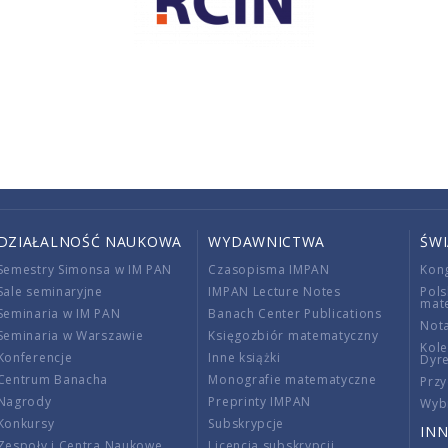
DZIAŁALNOŚĆ NAUKOWA
WYDAWNICTWA
ŚW
Semestry Simonsa w IM PAN
Czasopisma IMPAN
Kon
Sale seminaryjne
IMPAN Lecture Notes
Pols
mat
Seminaria w IM PAN
Banach Center Publications
Nota
Seminaria w Warszawie
Księgozbiór matematyczny
Kole
Konferencje
Inne książki
Dyr
Centrum Banacha
Monografie matematyczne
Przy
Nagrody
Preprinty IMPAN
Wybi
Konkursy
Subskrypcje
INN
Zespoły i Centra Naukowe
Licencja subskrypcji