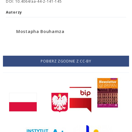
DOI: 10.4064/aa-44-2-141-145
Autorzy
Mostapha Bouhamza
POBIERZ ZGODNIE Z CC-BY