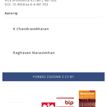
Acta Arithmetica 6 (1961), 487-503
DOI: 10.4064/aa-6-4-487-503
Autorzy
K Chandrasekharan
Raghavan Narasimhan
POBIERZ ZGODNIE Z CC-BY