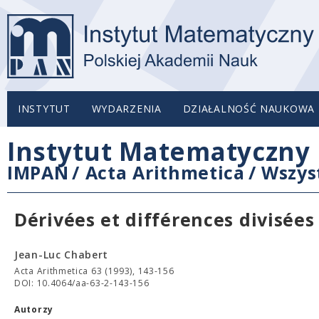
INSTYTUT
WYDARZENIA
DZIAŁALNOŚĆ NAUKOWA
Instytut Matematyczny 
IMPAN
/
Acta Arithmetica
/
Wszys
Dérivées et différences divisées
Jean-Luc Chabert
Acta Arithmetica 63 (1993), 143-156
DOI: 10.4064/aa-63-2-143-156
Autorzy