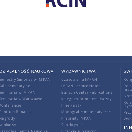
DZIAŁALNOŚĆ NAUKOWA
WYDAWNICTWA
ŚW
Semestry Simonsa w IM PAN
Czasopisma IMPAN
Kon
Sale seminaryjne
IMPAN Lecture Notes
Pols
mat
Seminaria w IM PAN
Banach Center Publications
Nota
Seminaria w Warszawie
Księgozbiór matematyczny
Kole
Konferencje
Inne książki
Dyr
Centrum Banacha
Monografie matematyczne
Przy
Nagrody
Preprinty IMPAN
Wybi
Konkursy
Subskrypcje
INN
Zespoły i Centra Naukowe
Licencja subskrypcji