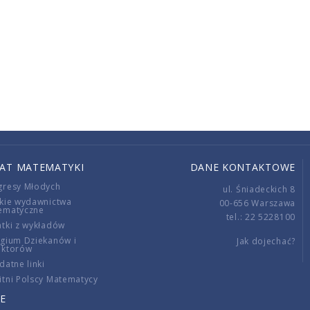
IAT MATEMATYKI
DANE KONTAKTOWE
gresy Młodych
ul. Śniadeckich 8
kie wydawnictwa
00-656 Warszawa
ematyczne
tel.: 22 5228100
tki z wykładów
gium Dziekanów i
Jak dojechać?
ektorów
datne linki
tni Polscy Matematycy
E