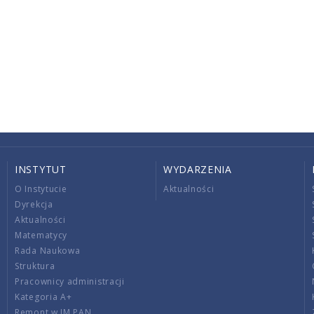
INSTYTUT
WYDARZENIA
O Instytucie
Aktualności
Dyrekcja
Aktualności
Matematycy
Rada Naukowa
Struktura
Pracownicy administracji
Kategoria A+
Remont w IM PAN