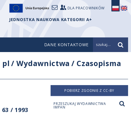
DLA PRACOWNIKÓW
JEDNOSTKA NAUKOWA KATEGORII A+
DANE KONTAKTOWE
szukaj...
/
pl
/
Wydawnictwa
/
Czasopisma
POBIERZ ZGODNIE Z CC-BY
PRZESZUKAJ WYDAWNICTWA
IMPAN
63 / 1993