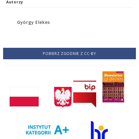
Autorzy
György Elekes
POBIERZ ZGODNIE Z CC-BY