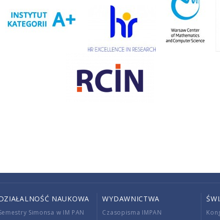
DZIAŁALNOŚĆ NAUKOWA
WYDAWNICTWA
ŚW
Semestry Simonsa w IM PAN
Czasopisma IMPAN
Kon