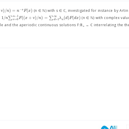
−
ν
)
/
)
=
(
)
s
n
n
F
x
(n ∈ ℕ) with s ∈ ℂ, investigated for instance by Artin
−
1
∞
n
1
/
∑
(
(
+
ν
)
/
)
=
∑
λ
(
)
(
)
n
F
x
n
d
F
d
x
o
(n ∈ ℕ) with complex valu
ν
=
0
=
1
n
d
ble and the aperiodic continuous solutions F:ℝ₊ → ℂ interrelating the th