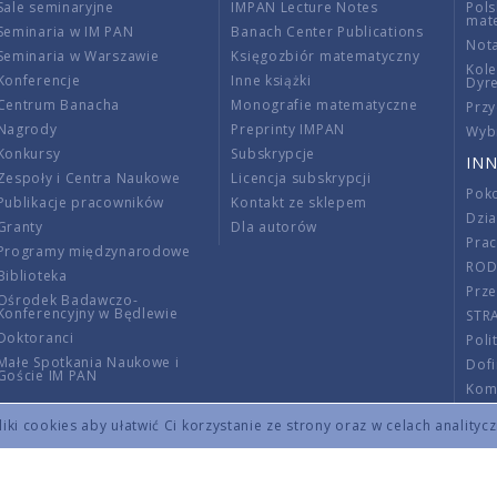
Sale seminaryjne
IMPAN Lecture Notes
Pols
mat
Seminaria w IM PAN
Banach Center Publications
Nota
Seminaria w Warszawie
Księgozbiór matematyczny
Kole
Konferencje
Inne książki
Dyr
Centrum Banacha
Monografie matematyczne
Przy
Nagrody
Preprinty IMPAN
Wybi
Konkursy
Subskrypcje
INN
Zespoły i Centra Naukowe
Licencja subskrypcji
Poko
Publikacje pracowników
Kontakt ze sklepem
Dzi
Granty
Dla autorów
Pra
Programy międzynarodowe
RO
Biblioteka
Prze
Ośrodek Badawczo-
Konferencyjny w Będlewie
STR
Doktoranci
Poli
Małe Spotkania Naukowe i
Dof
Goście IM PAN
Komi
Info
ki cookies aby ułatwić Ci korzystanie ze strony oraz w celach analityc
Wno