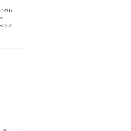
 (1931),
ed
eory of