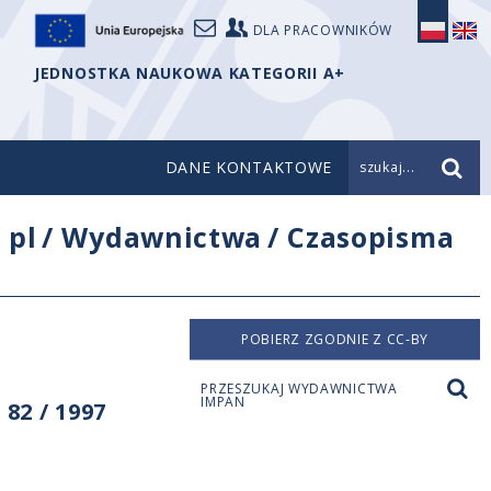
DLA PRACOWNIKÓW
JEDNOSTKA NAUKOWA KATEGORII A+
DANE KONTAKTOWE
szukaj...
/
pl
/
Wydawnictwa
/
Czasopisma
POBIERZ ZGODNIE Z CC-BY
PRZESZUKAJ WYDAWNICTWA
IMPAN
82 / 1997