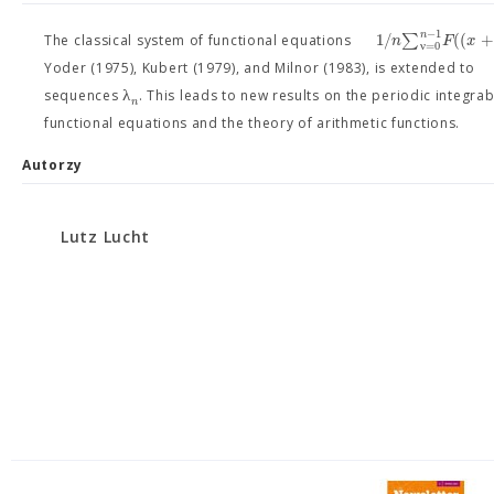
−
1
n
1
/
∑
(
(
+
n
F
x
The classical system of functional equations
ν
=
0
Yoder (1975), Kubert (1979), and Milnor (1983), is extended t
λ
sequences
. This leads to new results on the periodic integra
n
functional equations and the theory of arithmetic functions.
Autorzy
Lutz Lucht