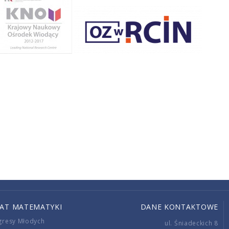
IAT MATEMATYKI
DANE KONTAKTOWE
gresy Młodych
ul. Śniadeckich 8