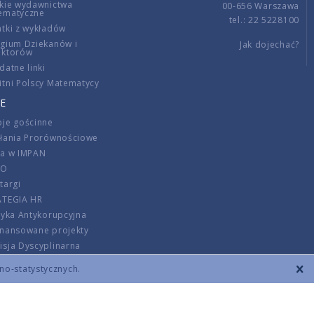
kie wydawnictwa
00-656 Warszawa
ematyczne
tel.: 22 5228100
tki z wykładów
gium Dziekanów i
Jak dojechać?
ektorów
datne linki
tni Polscy Matematycy
E
je gościnne
ałania Prorównościowe
ca w IMPAN
DO
targi
ATEGIA HR
tyka Antykorupcyjna
inansowane projekty
sja Dyscyplinarna
rmator
zno-statystycznych.
szenie opłat