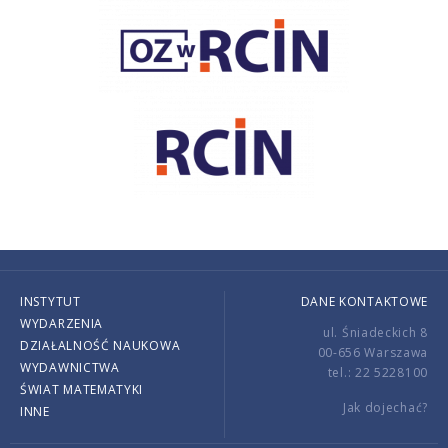
INSTYTUT
DANE KONTAKTOWE
WYDARZENIA
ul. Śniadeckich 8
DZIAŁALNOŚĆ NAUKOWA
00-656 Warszawa
WYDAWNICTWA
tel.: 22 5228100
ŚWIAT MATEMATYKI
Jak dojechać?
INNE