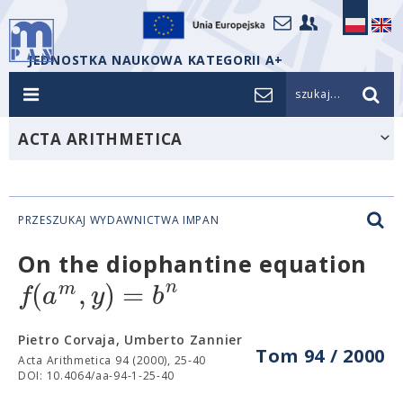
JEDNOSTKA NAUKOWA KATEGORII A+
szukaj...
ACTA ARITHMETICA
PRZESZUKAJ WYDAWNICTWA IMPAN
On the diophantine equation
(
,
)
=
n
m
f
a
y
b
Pietro Corvaja, Umberto Zannier
Tom 94 / 2000
Acta Arithmetica 94 (2000), 25-40
DOI: 10.4064/aa-94-1-25-40