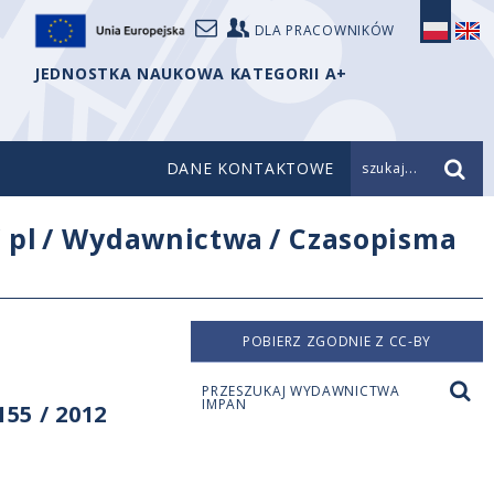
DLA PRACOWNIKÓW
JEDNOSTKA NAUKOWA KATEGORII A+
DANE KONTAKTOWE
szukaj...
/
pl
/
Wydawnictwa
/
Czasopisma
POBIERZ ZGODNIE Z CC-BY
PRZESZUKAJ WYDAWNICTWA
IMPAN
55 / 2012