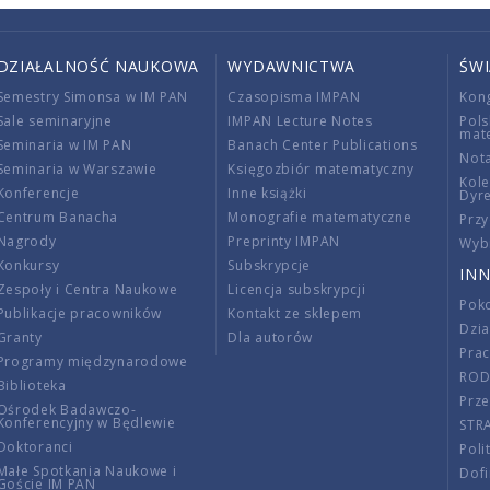
DZIAŁALNOŚĆ NAUKOWA
WYDAWNICTWA
ŚW
Semestry Simonsa w IM PAN
Czasopisma IMPAN
Kon
Sale seminaryjne
IMPAN Lecture Notes
Pols
mat
Seminaria w IM PAN
Banach Center Publications
Nota
Seminaria w Warszawie
Księgozbiór matematyczny
Kole
Konferencje
Inne książki
Dyr
Centrum Banacha
Monografie matematyczne
Przy
Nagrody
Preprinty IMPAN
Wybi
Konkursy
Subskrypcje
INN
Zespoły i Centra Naukowe
Licencja subskrypcji
Poko
Publikacje pracowników
Kontakt ze sklepem
Dzi
Granty
Dla autorów
Pra
Programy międzynarodowe
RO
Biblioteka
Prze
Ośrodek Badawczo-
Konferencyjny w Będlewie
STR
Doktoranci
Poli
Małe Spotkania Naukowe i
Dof
Goście IM PAN