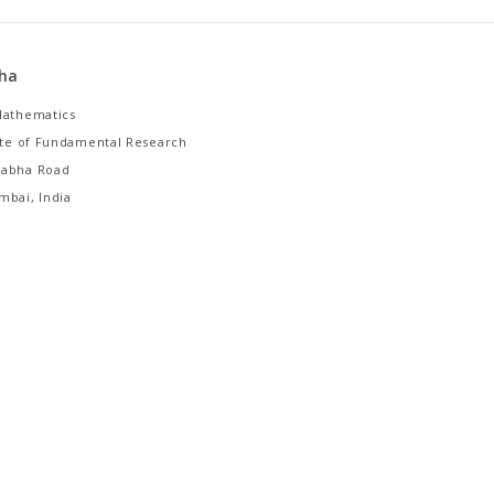
dha
Mathematics
tute of Fundamental Research
habha Road
mbai, India