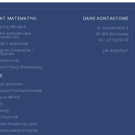
IAT MATEMATYKI
DANE KONTAKTOWE
gresy Młodych
ul. Śniadeckich 8
kie wydawnictwa
00-656 Warszawa
ematyczne
tel.: 22 5228100
tki z wykładów
gium Dziekanów i
Jak dojechać?
ektorów
datne linki
tni Polscy Matematycy
E
je gościnne
ałania Prorównościowe
ca w IMPAN
DO
targi
ATEGIA HR
tyka Antykorupcyjna
inansowane projekty