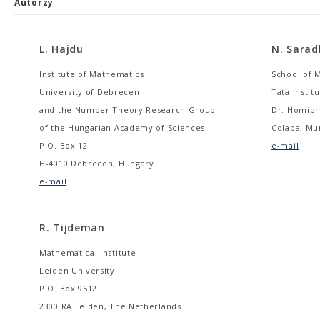
Autorzy
L. Hajdu
N. Sara
Institute of Mathematics
School of 
University of Debrecen
Tata Insti
and the Number Theory Research Group
Dr. Homib
of the Hungarian Academy of Sciences
Colaba, Mu
P.O. Box 12
e-mail
H-4010 Debrecen, Hungary
e-mail
R. Tijdeman
Mathematical Institute
Leiden University
P.O. Box 9512
2300 RA Leiden, The Netherlands