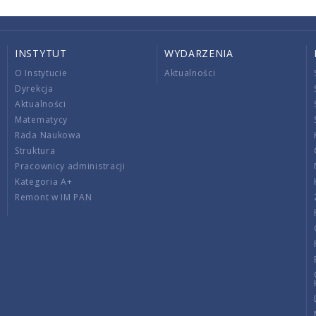
INSTYTUT
WYDARZENIA
O Instytucie
Aktualności
Dyrekcja
Aktualności
Matematycy
Rada Naukowa
Struktura
Pracownicy administracji
Kategoria A+
Remont w IM PAN