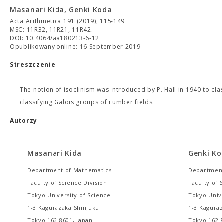
Masanari Kida, Genki Koda
Acta Arithmetica 191 (2019), 115-149
MSC: 11R32, 11R21, 11R42.
DOI: 10.4064/aa180213-6-12
Opublikowany online: 16 September 2019
Streszczenie
The notion of isoclinism was introduced by P. Hall in 1940 to clas
classifying Galois groups of number fields.
Autorzy
Masanari Kida
Genki K
Department of Mathematics
Department
Faculty of Science Division I
Faculty of 
Tokyo University of Science
Tokyo Univ
1-3 Kagurazaka Shinjuku
1-3 Kagura
Tokyo 162-8601, Japan
Tokyo 162-