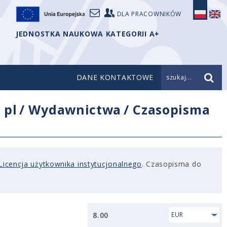
DLA PRACOWNIKÓW
JEDNOSTKA NAUKOWA KATEGORII A+
DANE KONTAKTOWE
szukaj...
/
pl
/
Wydawnictwa
/
Czasopisma
Licencja użytkownika instytucjonalnego
. Czasopisma do
8.00
EUR