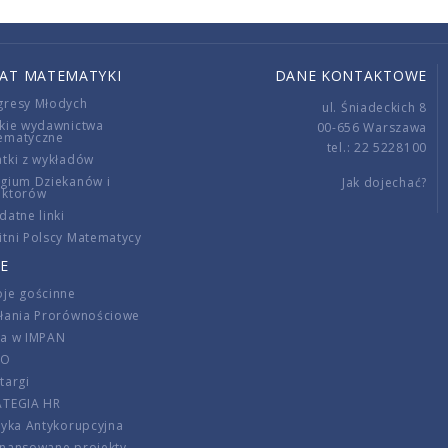
IAT MATEMATYKI
DANE KONTAKTOWE
gresy Młodych
ul. Śniadeckich 8
kie wydawnictwa
00-656 Warszawa
ematyczne
tel.: 22 5228100
tki z wykładów
gium Dziekanów i
Jak dojechać?
ektorów
datne linki
tni Polscy Matematycy
E
je gościnne
ałania Prorównościowe
ca w IMPAN
DO
targi
ATEGIA HR
tyka Antykorupcyjna
inansowane projekty