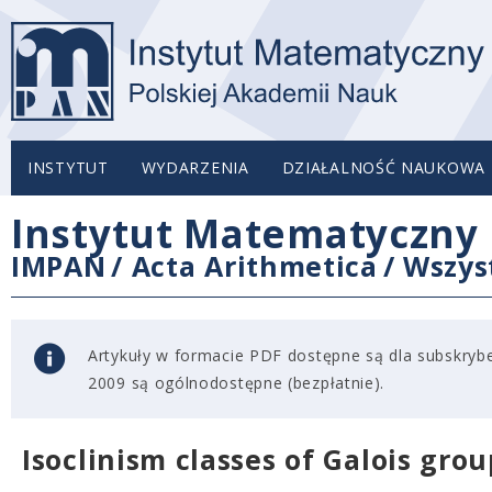
INSTYTUT
WYDARZENIA
DZIAŁALNOŚĆ NAUKOWA
Instytut Matematyczny 
IMPAN
/
Acta Arithmetica
/
Wszys
Artykuły w formacie PDF dostępne są dla subskryben
2009 są ogólnodostępne (bezpłatnie).
Isoclinism classes of Galois gro