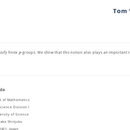
Tom 1
p
sify finite
-groups. We show that this notion also plays an important r
oda
 of Mathematics
Science Division I
ersity of Science
zaka Shinjuku
8601, Japan