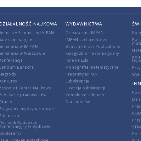
DZIAŁALNOŚĆ NAUKOWA
WYDAWNICTWA
ŚW
Semestry Simonsa w IM PAN
Czasopisma IMPAN
Kon
Sale seminaryjne
IMPAN Lecture Notes
Pols
mat
Seminaria w IM PAN
Banach Center Publications
Nota
Seminaria w Warszawie
Księgozbiór matematyczny
Kole
Konferencje
Inne książki
Dyr
Centrum Banacha
Monografie matematyczne
Przy
Nagrody
Preprinty IMPAN
Wybi
Konkursy
Subskrypcje
INN
Zespoły i Centra Naukowe
Licencja subskrypcji
Poko
Publikacje pracowników
Kontakt ze sklepem
Dzi
Granty
Dla autorów
Pra
Programy międzynarodowe
RO
Biblioteka
Prze
Ośrodek Badawczo-
Konferencyjny w Będlewie
STR
Doktoranci
Poli
Małe Spotkania Naukowe i
Dof