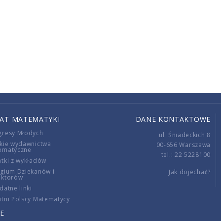
IAT MATEMATYKI
DANE KONTAKTOWE
gresy Młodych
ul. Śniadeckich 8
kie wydawnictwa
00-656 Warszawa
ematyczne
tel.: 22 5228100
tki z wykładów
gium Dziekanów i
Jak dojechać?
ektorów
datne linki
tni Polscy Matematycy
E