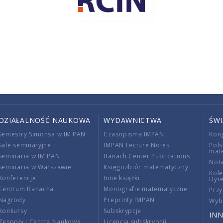
DZIAŁALNOŚĆ NAUKOWA
WYDAWNICTWA
ŚW
Semestry Simonsa w IM PAN
Czasopisma IMPAN
Kon
Sale seminaryjne
IMPAN Lecture Notes
Pols
mat
Seminaria w IM PAN
Banach Center Publications
Nota
Seminaria w Warszawie
Księgozbiór matematyczny
Kole
Konferencje
Inne książki
Dyr
Centrum Banacha
Monografie matematyczne
Przy
Nagrody
Preprinty IMPAN
Wybi
Konkursy
Subskrypcje
INN
Zespoły i Centra Naukowe
Licencja subskrypcji