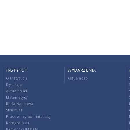
INSTYTUT
WYDARZENIA
O Instytucie
Aktualności
Dyrekcja
Aktualności
Matematycy
Rada Naukowa
Struktura
Pracownicy administracji
Kategoria A+
Remont w IM PAN