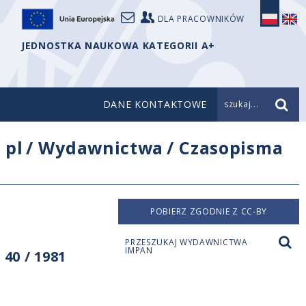
DLA PRACOWNIKÓW
JEDNOSTKA NAUKOWA KATEGORII A+
DANE KONTAKTOWE
szukaj...
/
pl
/
Wydawnictwa
/
Czasopisma
POBIERZ ZGODNIE Z CC-BY
PRZESZUKAJ WYDAWNICTWA
IMPAN
40 / 1981