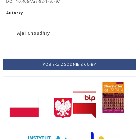
DOI: 10.4064/aa-82-1-95-97
Autorzy
Ajai Choudhry
POBIERZ ZGODNIE Z CC-BY