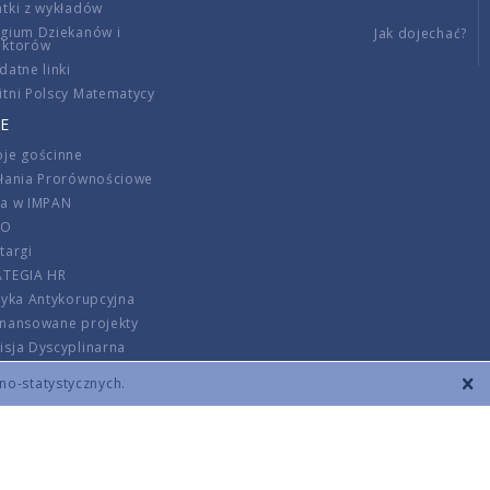
tki z wykładów
gium Dziekanów i
Jak dojechać?
ektorów
datne linki
tni Polscy Matematycy
E
je gościnne
ałania Prorównościowe
ca w IMPAN
DO
targi
ATEGIA HR
tyka Antykorupcyjna
inansowane projekty
sja Dyscyplinarna
rmator
zno-statystycznych.
szenie opłat
DANE KONTAKTOWE
REGULAMIN