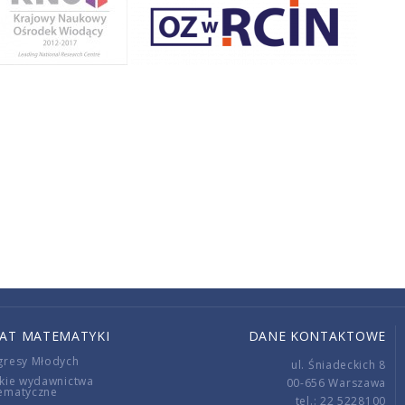
IAT MATEMATYKI
DANE KONTAKTOWE
gresy Młodych
ul. Śniadeckich 8
kie wydawnictwa
00-656 Warszawa
ematyczne
tel.: 22 5228100