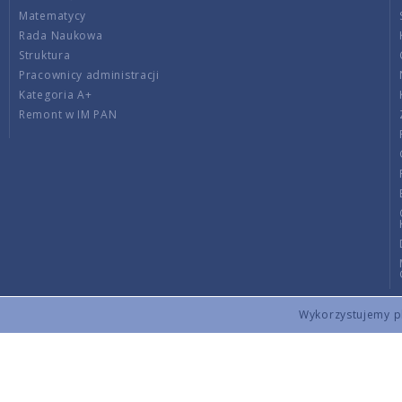
Matematycy
Rada Naukowa
Struktura
Pracownicy administracji
Kategoria A+
Remont w IM PAN
Wykorzystujemy pli
Copyright © 2026 by IMPAN. All rights reserved.