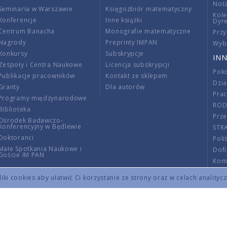
Nota
Seminaria w Warszawie
Księgozbiór matematyczny
Kole
Konferencje
Inne książki
Dyr
Centrum Banacha
Monografie matematyczne
Przy
Nagrody
Preprinty IMPAN
Wybi
Konkursy
Subskrypcje
INN
Zespoły i Centra Naukowe
Licencja subskrypcji
Poko
Publikacje pracowników
Kontakt ze sklepem
Dzi
Granty
Dla autorów
Pra
Programy międzynarodowe
RO
Biblioteka
Prze
Ośrodek Badawczo-
Konferencyjny w Będlewie
STR
Doktoranci
Poli
Małe Spotkania Naukowe i
Dof
Goście IM PAN
Komi
Info
ki cookies aby ułatwić Ci korzystanie ze strony oraz w celach analityc
Wno