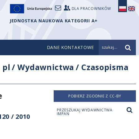
DLA PRACOWNIKÓW
JEDNOSTKA NAUKOWA KATEGORII A+
DANE KONTAKTOWE
szukaj...
/
pl
/
Wydawnictwa
/
Czasopisma
e
POBIERZ ZGODNIE Z CC-BY
PRZESZUKAJ WYDAWNICTWA
IMPAN
20 / 2010