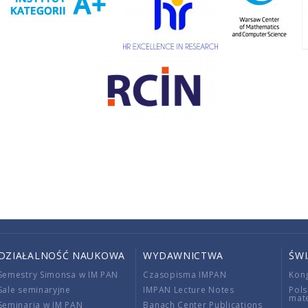
DZIAŁALNOŚĆ NAUKOWA
WYDAWNICTWA
ŚW
Semestry Simonsa w IM PAN
Czasopisma IMPAN
Kon
Sale seminaryjne
IMPAN Lecture Notes
Pols
mat
Seminaria w IM PAN
Banach Center Publications