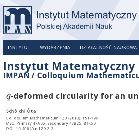
INSTYTUT
WYDARZENIA
DZIAŁALNOŚĆ NAUKOWA
Instytut Matematyczny 
IMPAN
/
Colloquium Mathemati
q
-deformed circularity for an u
Schôichi Ôta
Colloquium Mathematicum 120 (2010), 191-199
MSC: Primary 47A05; Secondary 47B25, 81R50.
DOI: 10.4064/cm120-2-2