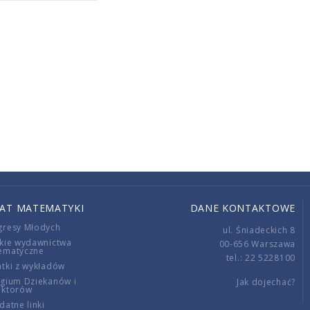
IAT MATEMATYKI
DANE KONTAKTOWE
gresy Młodych
ul. Śniadeckich 8
kie wydawnictwa
00-656 Warszawa
ematyczne
tel.: 22 5228100
tki z wykładów
gium Dziekanów i
Jak dojechać?
ektorów
datne linki