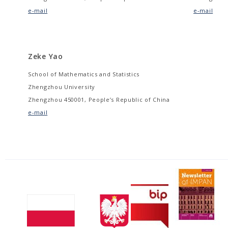
e-mail
e-mail
Zeke Yao
School of Mathematics and Statistics
Zhengzhou University
Zhengzhou 450001, People’s Republic of China
e-mail