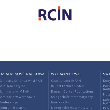
DZIAŁALNOŚĆ NAUKOWA
WYDAWNICTWA
ŚW
Semestry Simonsa w IM PAN
Czasopisma IMPAN
Kon
Sale seminaryjne
IMPAN Lecture Notes
Pols
mat
Seminaria w IM PAN
Banach Center Publications
Nota
Seminaria w Warszawie
Księgozbiór matematyczny
Kole
Konferencje
Inne książki
Dyr
Centrum Banacha
Monografie matematyczne
Przy