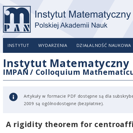
INSTYTUT
WYDARZENIA
DZIAŁALNOŚĆ NAUKOWA
Instytut Matematyczny 
IMPAN
/
Colloquium Mathemati
Artykuły w formacie PDF dostępne są dla subskryben
2009 są ogólnodostępne (bezpłatnie).
A rigidity theorem for centroaf