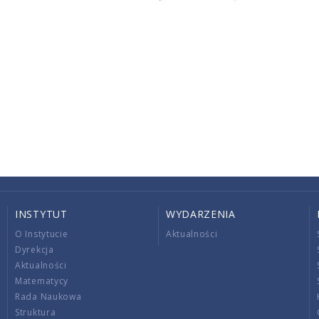
INSTYTUT
WYDARZENIA
O Instytucie
Aktualności
Dyrekcja
Aktualności
Matematycy
Rada Naukowa
Struktura