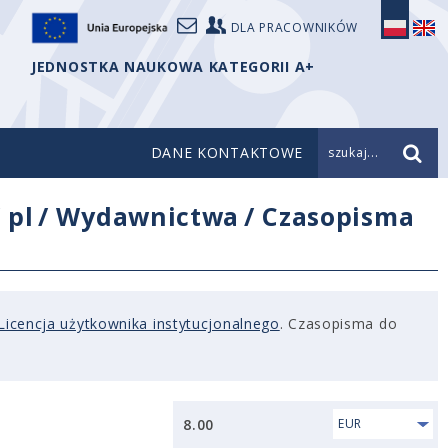
DLA PRACOWNIKÓW
JEDNOSTKA NAUKOWA KATEGORII A+
DANE KONTAKTOWE
szukaj...
/
pl
/
Wydawnictwa
/
Czasopisma
Licencja użytkownika instytucjonalnego
. Czasopisma do
8.00
EUR