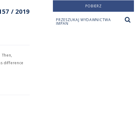
POBIERZ
57 / 2019
PRZESZUKAJ WYDAWNICTWA
IMPAN
. Then,
ss difference