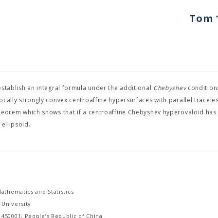
Tom 1
 establish an integral formula under the additional
Chebyshev
condition
locally strongly convex centroaffine hypersurfaces with parallel tracele
 theorem which shows that if a centroaffine Chebyshev hyperovaloid has
ellipsoid.
athematics and Statistics
University
450001, People’s Republic of China