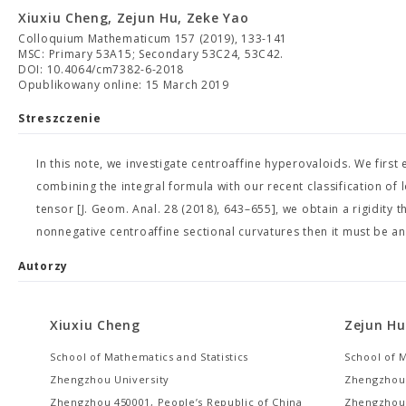
Xiuxiu Cheng, Zejun Hu, Zeke Yao
Colloquium Mathematicum 157 (2019), 133-141
MSC: Primary 53A15; Secondary 53C24, 53C42.
DOI: 10.4064/cm7382-6-2018
Opublikowany online: 15 March 2019
Streszczenie
In this note, we investigate centroaffine hyperovaloids. We first
combining the integral formula with our recent classification of 
tensor [J. Geom. Anal. 28 (2018), 643–655], we obtain a rigidity
nonnegative centroaffine sectional curvatures then it must be an 
Autorzy
Xiuxiu Cheng
Zejun Hu
School of Mathematics and Statistics
School of M
Zhengzhou University
Zhengzhou 
Zhengzhou 450001, People’s Republic of China
Zhengzhou 