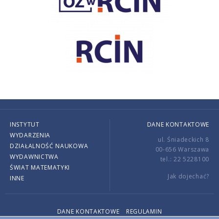
INSTYTUT
DANE KONTAKTOWE
WYDARZENIA
ul. Śniadeckich 8
DZIAŁALNOŚĆ NAUKOWA
00-656 Warszawa
WYDAWNICTWA
tel.: 22 5228100
ŚWIAT MATEMATYKI
Jak dojechać?
INNE
DANE KONTAKTOWE
REGULAMIN