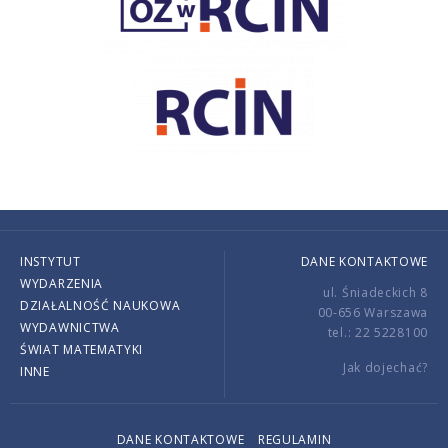
INSTYTUT
DANE KONTAKTOWE
WYDARZENIA
ul. Śniadeckich 8
DZIAŁALNOŚĆ NAUKOWA
00-656 Warszawa
WYDAWNICTWA
tel.: 22 5228100
ŚWIAT MATEMATYKI
Jak dojechać?
INNE
DANE KONTAKTOWE
REGULAMIN