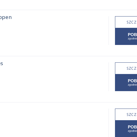
uppen
SZCZ
es
SZCZ
SZCZ