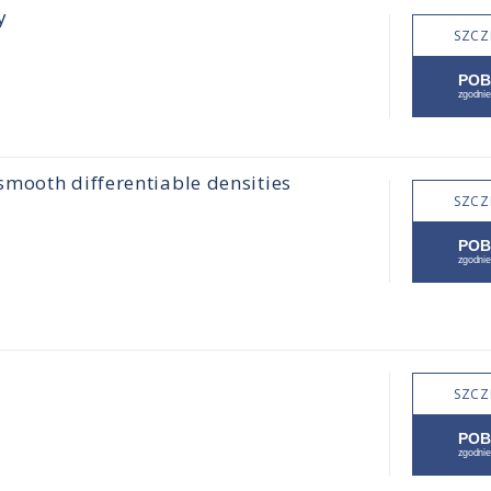
y
SZCZ
mooth differentiable densities
SZCZ
SZCZ