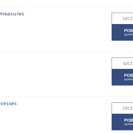
bimeasures
SZCZ
SZCZ
ocesses
SZCZ