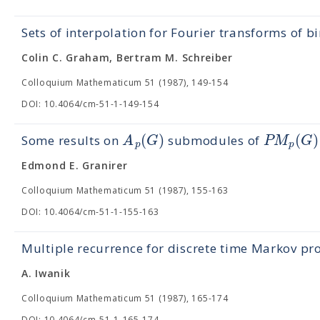
Sets of interpolation for Fourier transforms of 
Colin C. Graham, Bertram M. Schreiber
Colloquium Mathematicum 51 (1987), 149-154
DOI: 10.4064/cm-51-1-149-154
(
)
(
)
A
G
P
M
G
Some results on
submodules of
p
p
Edmond E. Granirer
Colloquium Mathematicum 51 (1987), 155-163
DOI: 10.4064/cm-51-1-155-163
Multiple recurrence for discrete time Markov pr
A. Iwanik
Colloquium Mathematicum 51 (1987), 165-174
DOI: 10.4064/cm-51-1-165-174