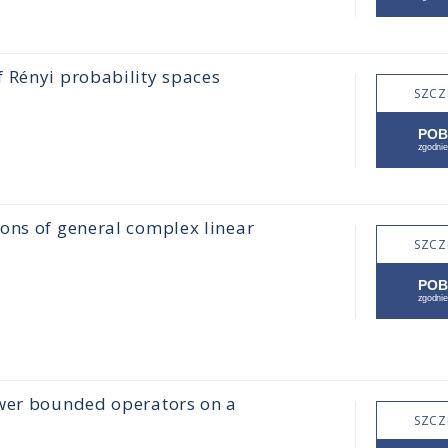
 Rényi probability spaces
SZCZ
ons of general complex linear
SZCZ
ower bounded operators on a
SZCZ