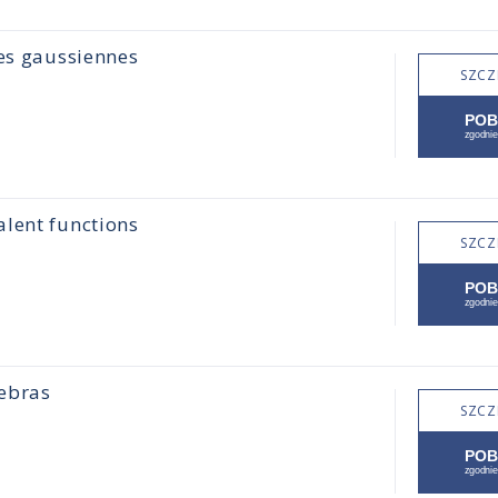
ues gaussiennes
SZCZ
alent functions
SZCZ
gebras
SZCZ