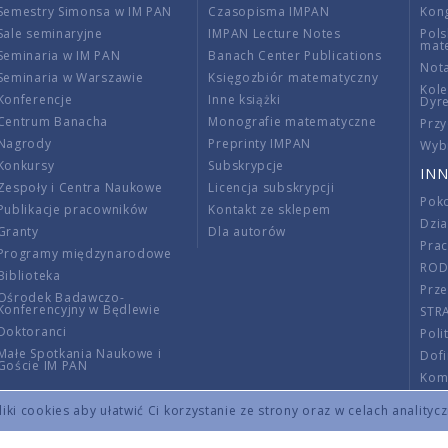
Semestry Simonsa w IM PAN
Czasopisma IMPAN
Kon
Sale seminaryjne
IMPAN Lecture Notes
Pols
mat
Seminaria w IM PAN
Banach Center Publications
Nota
Seminaria w Warszawie
Księgozbiór matematyczny
Kole
Konferencje
Inne książki
Dyr
Centrum Banacha
Monografie matematyczne
Przy
Nagrody
Preprinty IMPAN
Wybi
Konkursy
Subskrypcje
INN
Zespoły i Centra Naukowe
Licencja subskrypcji
Poko
Publikacje pracowników
Kontakt ze sklepem
Dzi
Granty
Dla autorów
Pra
Programy międzynarodowe
RO
Biblioteka
Prze
Ośrodek Badawczo-
Konferencyjny w Będlewie
STR
Doktoranci
Poli
Małe Spotkania Naukowe i
Dof
Goście IM PAN
Komi
Info
ki cookies aby ułatwić Ci korzystanie ze strony oraz w celach analityc
Wno