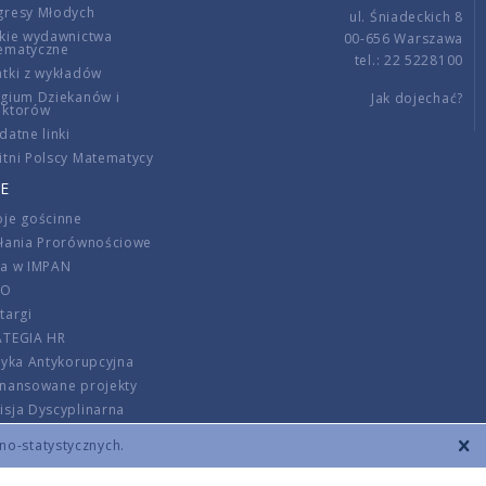
gresy Młodych
ul. Śniadeckich 8
kie wydawnictwa
00-656 Warszawa
ematyczne
tel.: 22 5228100
tki z wykładów
gium Dziekanów i
Jak dojechać?
ektorów
datne linki
tni Polscy Matematycy
E
je gościnne
ałania Prorównościowe
ca w IMPAN
DO
targi
ATEGIA HR
tyka Antykorupcyjna
inansowane projekty
sja Dyscyplinarna
rmator
zno-statystycznych.
szenie opłat