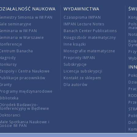
DZIAŁALNOŚĆ NAUKOWA
WYDAWNICTWA
ŚW
Semestry Simonsa w IM PAN
Czasopisma IMPAN
Kon
Sale seminaryjne
IMPAN Lecture Notes
Pols
mat
Seminaria w IM PAN
Banach Center Publications
Nota
Seminaria w Warszawie
Księgozbiór matematyczny
Kole
Konferencje
Inne książki
Dyr
Centrum Banacha
Monografie matematyczne
Przy
Nagrody
Preprinty IMPAN
Wybi
Konkursy
Subskrypcje
INN
Zespoły i Centra Naukowe
Licencja subskrypcji
Poko
Publikacje pracowników
Kontakt ze sklepem
Dzi
Granty
Dla autorów
Pra
Programy międzynarodowe
RO
Biblioteka
Prze
Ośrodek Badawczo-
Konferencyjny w Będlewie
STR
Doktoranci
Poli
Małe Spotkania Naukowe i
Dof
Goście IM PAN
Komi
Info