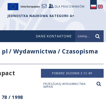
DLA PRACOWNIKÓW
JEDNOSTKA NAUKOWA KATEGORII A+
DANE KONTAKTOWE
szukaj...
/
pl
/
Wydawnictwa
/
Czasopisma
mpact
POBIERZ ZGODNIE Z CC-BY
PRZESZUKAJ WYDAWNICTWA
IMPAN
78 / 1998