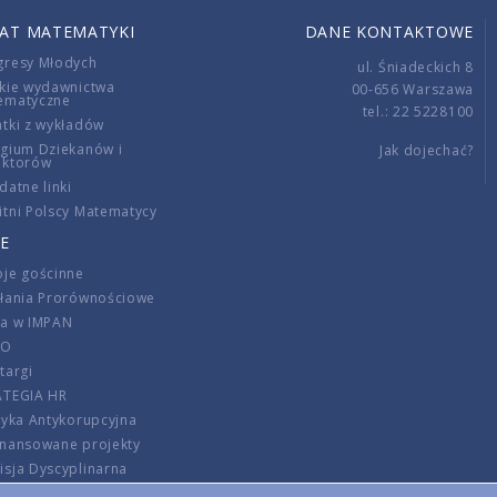
IAT MATEMATYKI
DANE KONTAKTOWE
gresy Młodych
ul. Śniadeckich 8
kie wydawnictwa
00-656 Warszawa
ematyczne
tel.: 22 5228100
tki z wykładów
gium Dziekanów i
Jak dojechać?
ektorów
datne linki
tni Polscy Matematycy
E
je gościnne
ałania Prorównościowe
ca w IMPAN
DO
targi
ATEGIA HR
tyka Antykorupcyjna
inansowane projekty
sja Dyscyplinarna
rmator