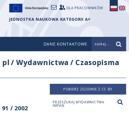
DLA PRACOWNIKÓW
JEDNOSTKA NAUKOWA KATEGORII A+
DANE KONTAKTOWE
szukaj...
/
pl
/
Wydawnictwa
/
Czasopisma
POBIERZ ZGODNIE Z CC-BY
PRZESZUKAJ WYDAWNICTWA
IMPAN
91 / 2002