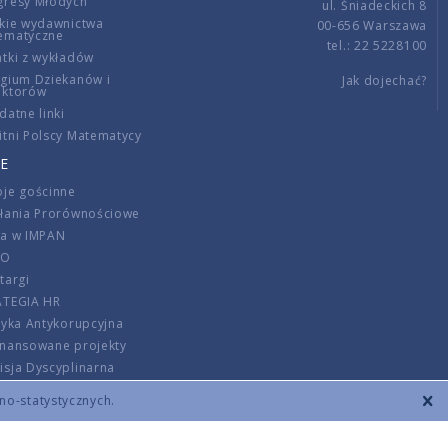
gresy Młodych
ul. Śniadeckich 8
kie wydawnictwa
00-656 Warszawa
ematyczne
tel.: 22 5228100
tki z wykładów
gium Dziekanów i
Jak dojechać?
ektorów
datne linki
tni Polscy Matematycy
E
je gościnne
ałania Prorównościowe
ca w IMPAN
DO
targi
ATEGIA HR
tyka Antykorupcyjna
inansowane projekty
sja Dyscyplinarna
rmator
zno-statystycznych.
szenie opłat