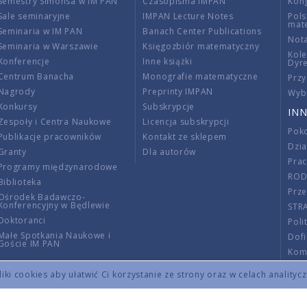
Semestry Simonsa w IM PAN
Czasopisma IMPAN
Kon
Sale seminaryjne
IMPAN Lecture Notes
Pols
mat
Seminaria w IM PAN
Banach Center Publications
Nota
Seminaria w Warszawie
Księgozbiór matematyczny
Kole
Konferencje
Inne książki
Dyr
Centrum Banacha
Monografie matematyczne
Przy
Nagrody
Preprinty IMPAN
Wybi
Konkursy
Subskrypcje
INN
Zespoły i Centra Naukowe
Licencja subskrypcji
Poko
Publikacje pracowników
Kontakt ze sklepem
Dzi
Granty
Dla autorów
Pra
Programy międzynarodowe
RO
Biblioteka
Prze
Ośrodek Badawczo-
Konferencyjny w Będlewie
STR
Doktoranci
Poli
Małe Spotkania Naukowe i
Dof
Goście IM PAN
Komi
Info
ki cookies aby ułatwić Ci korzystanie ze strony oraz w celach analityc
Wno