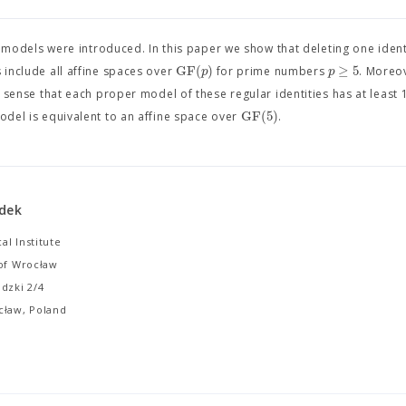
per models were introduced. In this paper we show that deleting one iden
GF
(
)
≥
5
p
p
 include all affine spaces over
for prime numbers
. Moreo
 sense that each proper model of these regular identities has at least 
GF
(
5
)
model is equivalent to an affine space over
.
dek
l Institute
 of Wrocław
dzki 2/4
cław, Poland