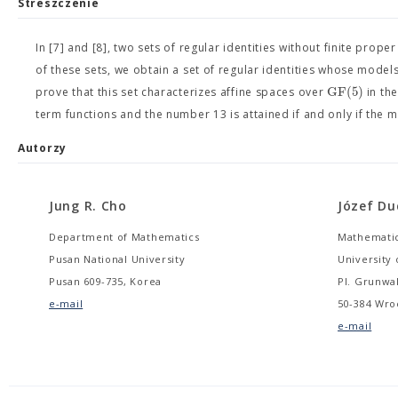
Streszczenie
In [7] and [8], two sets of regular identities without finite pro
of these sets, we obtain a set of regular identities whose models
GF
(
5
)
prove that this set characterizes affine spaces over
in the
term functions and the number 13 is attained if and only if the 
Autorzy
Jung R. Cho
Józef Du
Department of Mathematics
Mathematica
Pusan National University
University
Pusan 609-735, Korea
Pl. Grunwal
e-mail
50-384 Wro
e-mail