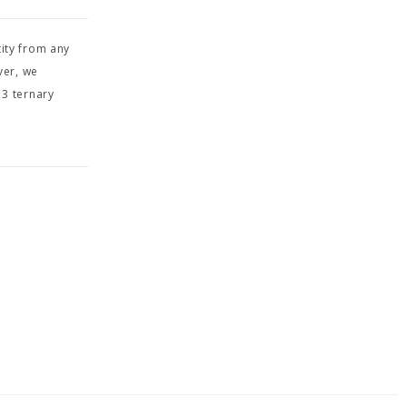
tity from any
ver, we
13 ternary