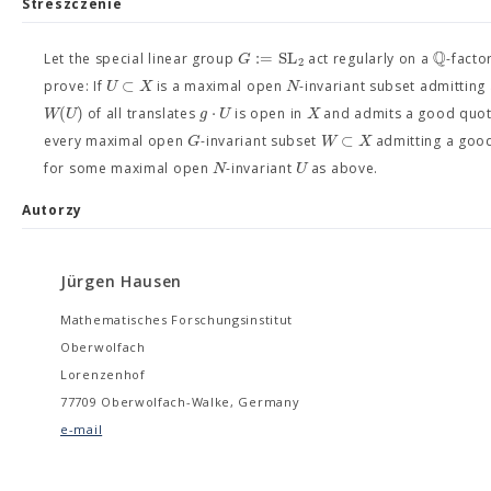
Streszczenie
Q
:
=
SL
G
Let the special linear group
act regularly on a
-facto
2
⊂
U
X
N
prove: If
is a maximal open
-invariant subset admittin
(
)
⋅
W
U
g
U
X
of all translates
is open in
and admits a good quot
⊂
G
W
X
every maximal open
-invariant subset
admitting a goo
N
U
for some maximal open
-invariant
as above.
Autorzy
Jürgen Hausen
Mathematisches Forschungsinstitut
Oberwolfach
Lorenzenhof
77709 Oberwolfach-Walke, Germany
e-mail