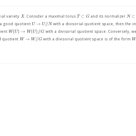
⊂
⊂
X
T
G
N
rial variety
. Consider a maximal torus
and its normalizer
→
/
/
U
U
N
g a good quotient
with a divisorial quotient space, then the i
(
)
→
(
)
/
/
W
U
W
U
G
ient
with a divisorial quotient space. Conversely, w
→
/
/
W
W
G
d quotient
with a divisorial quotient space is of the form