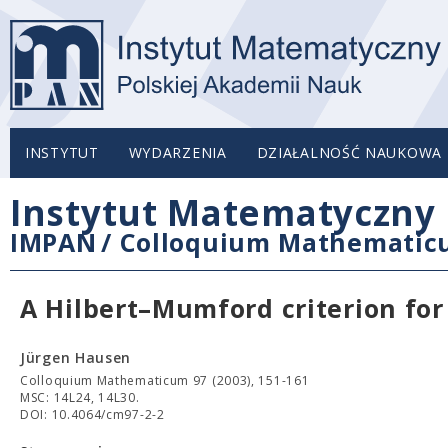
INSTYTUT
WYDARZENIA
DZIAŁALNOŚĆ NAUKOWA
Instytut Matematyczny 
IMPAN
/
Colloquium Mathemati
A Hilbert–Mumford criterion fo
Jürgen Hausen
Colloquium Mathematicum 97 (2003), 151-161
MSC: 14L24, 14L30.
DOI: 10.4064/cm97-2-2