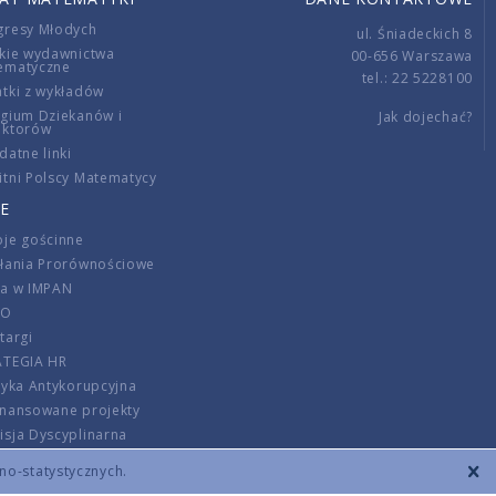
gresy Młodych
ul. Śniadeckich 8
kie wydawnictwa
00-656 Warszawa
ematyczne
tel.: 22 5228100
tki z wykładów
gium Dziekanów i
Jak dojechać?
ektorów
datne linki
tni Polscy Matematycy
E
je gościnne
ałania Prorównościowe
ca w IMPAN
DO
targi
ATEGIA HR
tyka Antykorupcyjna
inansowane projekty
sja Dyscyplinarna
rmator
zno-statystycznych.
szenie opłat