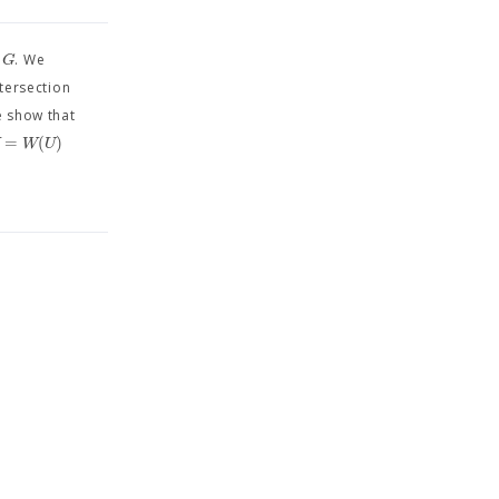
G
. We
ntersection
e show that
=
(
)
W
W
U