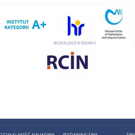
DZIAŁALNOŚĆ NAUKOWA
WYDAWNICTWA
ŚW