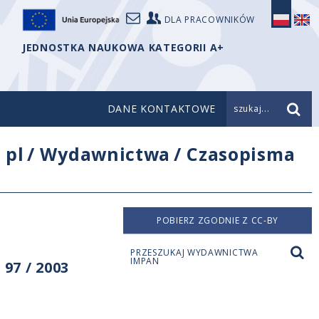
DLA PRACOWNIKÓW
JEDNOSTKA NAUKOWA KATEGORII A+
DANE KONTAKTOWE
szukaj...
/
pl
/
Wydawnictwa
/
Czasopisma
POBIERZ ZGODNIE Z CC-BY
PRZESZUKAJ WYDAWNICTWA
IMPAN
97 / 2003