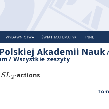
WYDAWNICTWA
ŚWIAT MATEMATYKI
INNE
Polskiej Akademii Nauk
cum
/
Wszystkie zeszyty
S
L
r
-actions
2
Tom 