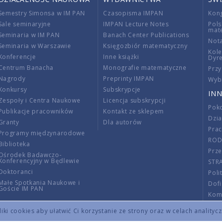
Semestry Simonsa w IM PAN
Czasopisma IMPAN
Kon
Sale seminaryjne
IMPAN Lecture Notes
Pols
mat
Seminaria w IM PAN
Banach Center Publications
Nota
Seminaria w Warszawie
Księgozbiór matematyczny
Kole
Konferencje
Inne książki
Dyr
Centrum Banacha
Monografie matematyczne
Przy
Nagrody
Preprinty IMPAN
Wybi
Konkursy
Subskrypcje
INN
Zespoły i Centra Naukowe
Licencja subskrypcji
Poko
Publikacje pracowników
Kontakt ze sklepem
Dzi
Granty
Dla autorów
Pra
Programy międzynarodowe
RO
Biblioteka
Prze
Ośrodek Badawczo-
Konferencyjny w Będlewie
STR
Doktoranci
Poli
Małe Spotkania Naukowe i
Dof
Goście IM PAN
Komi
Info
ki cookies aby ułatwić Ci korzystanie ze strony oraz w celach analityc
Wno