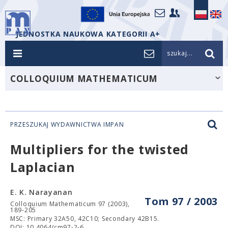
JEDNOSTKA NAUKOWA KATEGORII A+
szukaj...
COLLOQUIUM MATHEMATICUM
PRZESZUKAJ WYDAWNICTWA IMPAN
Multipliers for the twisted
Laplacian
E. K. Narayanan
Tom 97 / 2003
Colloquium Mathematicum 97 (2003),
189-205
MSC: Primary 32A50, 42C10; Secondary 42B15.
DOI: 10.4064/cm97-2-6