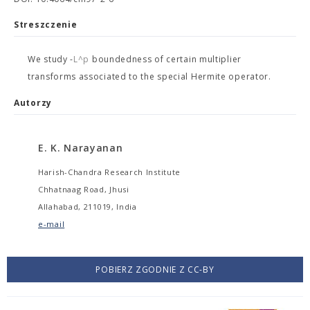
Streszczenie
We study
-
L^p
boundedness of certain multiplier
transforms associated to the special Hermite operator.
Autorzy
E. K. Narayanan
Harish-Chandra Research Institute
Chhatnaag Road, Jhusi
Allahabad, 211019, India
e-mail
POBIERZ ZGODNIE Z CC-BY