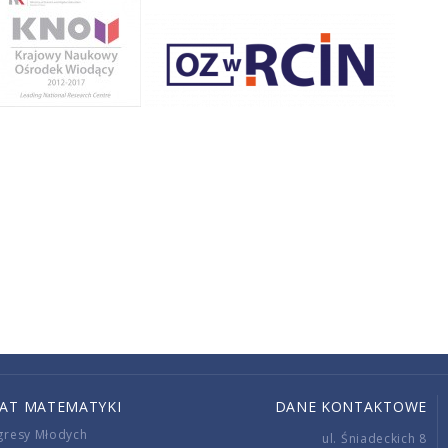
IAT MATEMATYKI
DANE KONTAKTOWE
gresy Młodych
ul. Śniadeckich 8