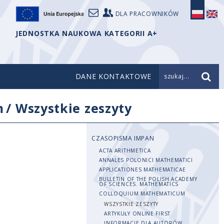
DLA PRACOWNIKÓW
JEDNOSTKA NAUKOWA KATEGORII A+
DANE KONTAKTOWE
szukaj...
m
/
Wszystkie zeszyty
CZASOPISMA IMPAN
ACTA ARITHMETICA
ANNALES POLONICI MATHEMATICI
APPLICATIONES MATHEMATICAE
BULLETIN OF THE POLISH ACADEMY
OF SCIENCES. MATHEMATICS
COLLOQUIUM MATHEMATICUM
WSZYSTKIE ZESZYTY
ARTYKUŁY ONLINE FIRST
INFORMACJE DLA AUTORÓW