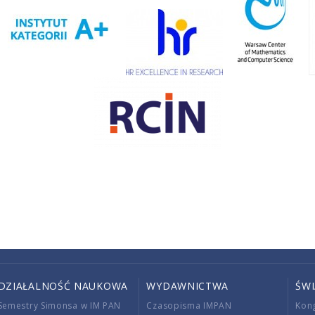
DZIAŁALNOŚĆ NAUKOWA
WYDAWNICTWA
ŚW
Semestry Simonsa w IM PAN
Czasopisma IMPAN
Kon