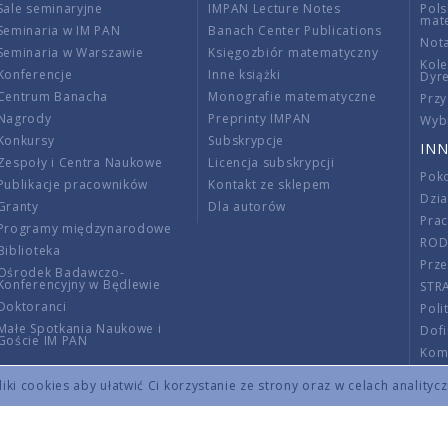
Sale seminaryjne
IMPAN Lecture Notes
Pols
mat
Seminaria w IM PAN
Banach Center Publications
Nota
Seminaria w Warszawie
Księgozbiór matematyczny
Kole
Konferencje
Inne książki
Dyr
Centrum Banacha
Monografie matematyczne
Przy
Nagrody
Preprinty IMPAN
Wybi
Konkursy
Subskrypcje
INN
Zespoły i Centra Naukowe
Licencja subskrypcji
Poko
Publikacje pracowników
Kontakt ze sklepem
Dzi
Granty
Dla autorów
Pra
Programy międzynarodowe
RO
Biblioteka
Prze
Ośrodek Badawczo-
Konferencyjny w Będlewie
STR
Doktoranci
Poli
Małe Spotkania Naukowe i
Dof
Goście IM PAN
Komi
Info
ki cookies aby ułatwić Ci korzystanie ze strony oraz w celach analityc
Wno