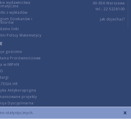
kie wydawnictwa
00-656 Warszawa
ematyczne
tel.: 22 5228100
tki z wykładów
gium Dziekanów i
Jak dojechać?
ektorów
datne linki
tni Polscy Matematycy
E
je gościnne
ałania Prorównościowe
ca w IMPAN
DO
targi
ATEGIA HR
tyka Antykorupcyjna
inansowane projekty
sja Dyscyplinarna
rmator
zno-statystycznych.
szenie opłat