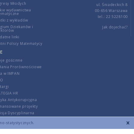
gresy Młodych
ul. Śniadeckich 8
kie wydawnictwa
00-656 Warszawa
ematyczne
tel.: 22 5228100
tki z wykładów
gium Dziekanów i
Jak dojechać?
ektorów
datne linki
tni Polscy Matematycy
E
je gościnne
ałania Prorównościowe
ca w IMPAN
DO
targi
ATEGIA HR
tyka Antykorupcyjna
inansowane projekty
sja Dyscyplinarna
rmator
zno-statystycznych.
szenie opłat