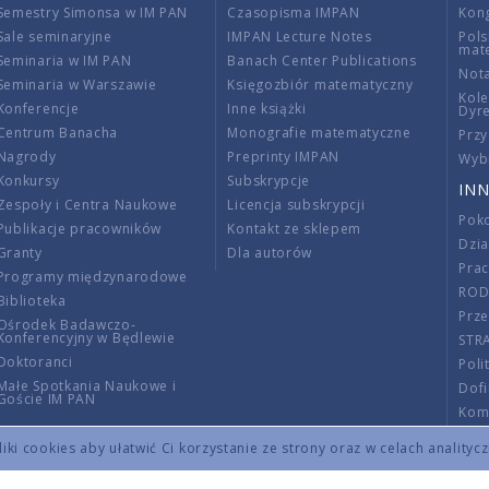
Semestry Simonsa w IM PAN
Czasopisma IMPAN
Kon
Sale seminaryjne
IMPAN Lecture Notes
Pols
mat
Seminaria w IM PAN
Banach Center Publications
Nota
Seminaria w Warszawie
Księgozbiór matematyczny
Kole
Konferencje
Inne książki
Dyr
Centrum Banacha
Monografie matematyczne
Przy
Nagrody
Preprinty IMPAN
Wybi
Konkursy
Subskrypcje
INN
Zespoły i Centra Naukowe
Licencja subskrypcji
Poko
Publikacje pracowników
Kontakt ze sklepem
Dzi
Granty
Dla autorów
Pra
Programy międzynarodowe
RO
Biblioteka
Prze
Ośrodek Badawczo-
Konferencyjny w Będlewie
STR
Doktoranci
Poli
Małe Spotkania Naukowe i
Dof
Goście IM PAN
Komi
Info
ki cookies aby ułatwić Ci korzystanie ze strony oraz w celach analityc
Wno