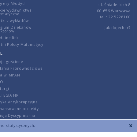
gresy Młodych
ul. Śniadeckich 8
kie wydawnictwa
00-656 Warszawa
ematyczne
tel.: 22 5228100
tki z wykładów
gium Dziekanów i
Jak dojechać?
ektorów
datne linki
tni Polscy Matematycy
E
je gościnne
ałania Prorównościowe
ca w IMPAN
DO
targi
ATEGIA HR
tyka Antykorupcyjna
inansowane projekty
sja Dyscyplinarna
rmator
zno-statystycznych.
szenie opłat