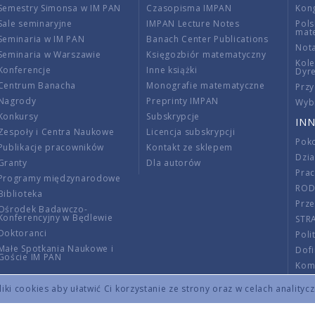
Semestry Simonsa w IM PAN
Czasopisma IMPAN
Kon
Sale seminaryjne
IMPAN Lecture Notes
Pols
mat
Seminaria w IM PAN
Banach Center Publications
Nota
Seminaria w Warszawie
Księgozbiór matematyczny
Kole
Konferencje
Inne książki
Dyr
Centrum Banacha
Monografie matematyczne
Przy
Nagrody
Preprinty IMPAN
Wybi
Konkursy
Subskrypcje
INN
Zespoły i Centra Naukowe
Licencja subskrypcji
Poko
Publikacje pracowników
Kontakt ze sklepem
Dzi
Granty
Dla autorów
Pra
Programy międzynarodowe
RO
Biblioteka
Prze
Ośrodek Badawczo-
Konferencyjny w Będlewie
STR
Doktoranci
Poli
Małe Spotkania Naukowe i
Dof
Goście IM PAN
Komi
Info
ki cookies aby ułatwić Ci korzystanie ze strony oraz w celach analityc
Wno