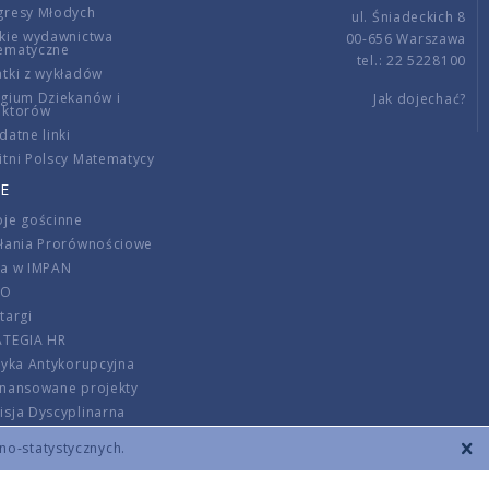
gresy Młodych
ul. Śniadeckich 8
kie wydawnictwa
00-656 Warszawa
ematyczne
tel.: 22 5228100
tki z wykładów
gium Dziekanów i
Jak dojechać?
ektorów
datne linki
tni Polscy Matematycy
E
je gościnne
ałania Prorównościowe
ca w IMPAN
DO
targi
ATEGIA HR
tyka Antykorupcyjna
inansowane projekty
sja Dyscyplinarna
rmator
zno-statystycznych.
szenie opłat