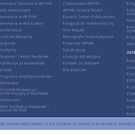
Semestry Simonsa w IM PAN
Czasopisma IMPAN
Kon
Sale seminaryjne
IMPAN Lecture Notes
Pols
mat
Seminaria w IM PAN
Banach Center Publications
Nota
Seminaria w Warszawie
Księgozbiór matematyczny
Kole
Konferencje
Inne książki
Dyr
Centrum Banacha
Monografie matematyczne
Przy
Nagrody
Preprinty IMPAN
Wybi
Konkursy
Subskrypcje
INN
Zespoły i Centra Naukowe
Licencja subskrypcji
Poko
Publikacje pracowników
Kontakt ze sklepem
Dzi
Granty
Dla autorów
Pra
Programy międzynarodowe
RO
Biblioteka
Prze
Ośrodek Badawczo-
Konferencyjny w Będlewie
STR
Doktoranci
Poli
Małe Spotkania Naukowe i
Dof
Goście IM PAN
Komi
Info
ki cookies aby ułatwić Ci korzystanie ze strony oraz w celach analityc
Wno