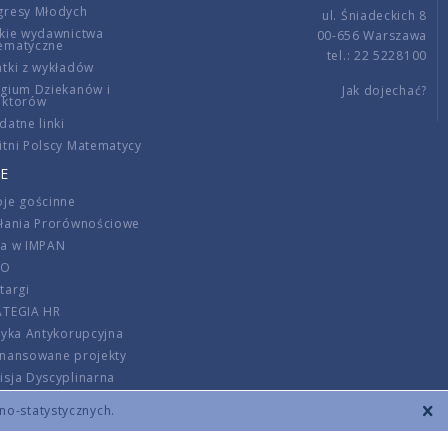
gresy Młodych
ul. Śniadeckich 8
kie wydawnictwa
00-656 Warszawa
ematyczne
tel.: 22 5228100
tki z wykładów
gium Dziekanów i
Jak dojechać?
ektorów
datne linki
tni Polscy Matematycy
E
je gościnne
ałania Prorównościowe
ca w IMPAN
DO
targi
ATEGIA HR
tyka Antykorupcyjna
inansowane projekty
sja Dyscyplinarna
rmator
zno-statystycznych.
szenie opłat