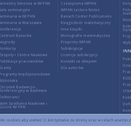
Semestry Simonsa w IM PAN
Czasopisma IMPAN
Kon
Sale seminaryjne
IMPAN Lecture Notes
Pols
mat
Seminaria w IM PAN
Banach Center Publications
Nota
Seminaria w Warszawie
Księgozbiór matematyczny
Kole
Konferencje
Inne książki
Dyr
Centrum Banacha
Monografie matematyczne
Przy
Nagrody
Preprinty IMPAN
Wybi
Konkursy
Subskrypcje
INN
Zespoły i Centra Naukowe
Licencja subskrypcji
Poko
Publikacje pracowników
Kontakt ze sklepem
Dzi
Granty
Dla autorów
Pra
Programy międzynarodowe
RO
Biblioteka
Prze
Ośrodek Badawczo-
Konferencyjny w Będlewie
STR
Doktoranci
Poli
Małe Spotkania Naukowe i
Dof
Goście IM PAN
Komi
Info
ki cookies aby ułatwić Ci korzystanie ze strony oraz w celach analityc
Wno