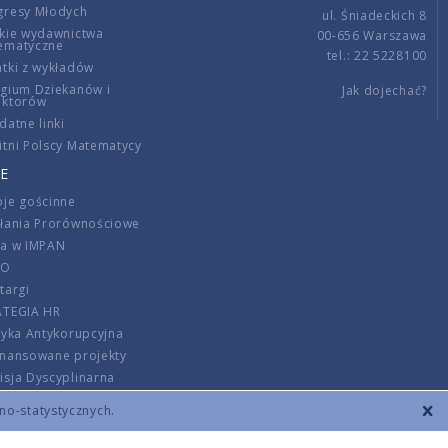
gresy Młodych
ul. Śniadeckich 8
kie wydawnictwa
00-656 Warszawa
ematyczne
tel.: 22 5228100
tki z wykładów
gium Dziekanów i
Jak dojechać?
ektorów
datne linki
tni Polscy Matematycy
E
je gościnne
ałania Prorównościowe
ca w IMPAN
DO
targi
ATEGIA HR
tyka Antykorupcyjna
inansowane projekty
sja Dyscyplinarna
rmator
zno-statystycznych.
szenie opłat