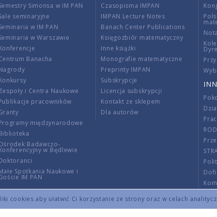
Semestry Simonsa w IM PAN
Czasopisma IMPAN
Kon
Sale seminaryjne
IMPAN Lecture Notes
Pols
mat
Seminaria w IM PAN
Banach Center Publications
Nota
Seminaria w Warszawie
Księgozbiór matematyczny
Kole
Konferencje
Inne książki
Dyr
Centrum Banacha
Monografie matematyczne
Przy
Nagrody
Preprinty IMPAN
Wybi
Konkursy
Subskrypcje
INN
Zespoły i Centra Naukowe
Licencja subskrypcji
Poko
Publikacje pracowników
Kontakt ze sklepem
Dzi
Granty
Dla autorów
Pra
Programy międzynarodowe
RO
Biblioteka
Prze
Ośrodek Badawczo-
Konferencyjny w Będlewie
STR
Doktoranci
Poli
Małe Spotkania Naukowe i
Dof
Goście IM PAN
Komi
Info
ki cookies aby ułatwić Ci korzystanie ze strony oraz w celach analityc
Wno