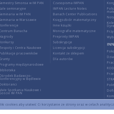
Semestry Simonsa w IM PAN
Czasopisma IMPAN
Kon
Sale seminaryjne
IMPAN Lecture Notes
Pols
mat
Seminaria w IM PAN
Banach Center Publications
Nota
Seminaria w Warszawie
Księgozbiór matematyczny
Kole
Konferencje
Inne książki
Dyr
Centrum Banacha
Monografie matematyczne
Przy
Nagrody
Preprinty IMPAN
Wybi
Konkursy
Subskrypcje
INN
Zespoły i Centra Naukowe
Licencja subskrypcji
Poko
Publikacje pracowników
Kontakt ze sklepem
Dzi
Granty
Dla autorów
Pra
Programy międzynarodowe
RO
Biblioteka
Prze
Ośrodek Badawczo-
Konferencyjny w Będlewie
STR
Doktoranci
Poli
Małe Spotkania Naukowe i
Dof
Goście IM PAN
Komi
Info
ki cookies aby ułatwić Ci korzystanie ze strony oraz w celach analityc
Wno