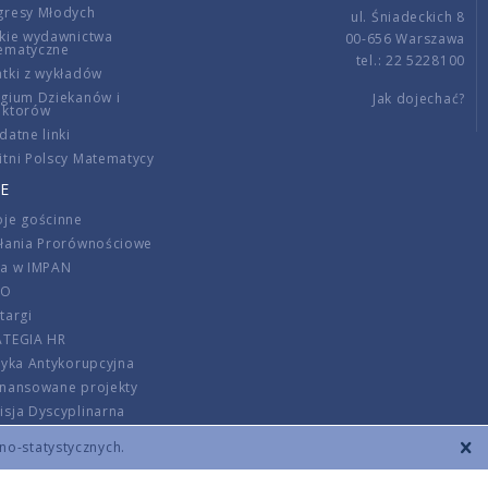
gresy Młodych
ul. Śniadeckich 8
kie wydawnictwa
00-656 Warszawa
ematyczne
tel.: 22 5228100
tki z wykładów
gium Dziekanów i
Jak dojechać?
ektorów
datne linki
tni Polscy Matematycy
E
je gościnne
ałania Prorównościowe
ca w IMPAN
DO
targi
ATEGIA HR
tyka Antykorupcyjna
inansowane projekty
sja Dyscyplinarna
rmator
zno-statystycznych.
szenie opłat