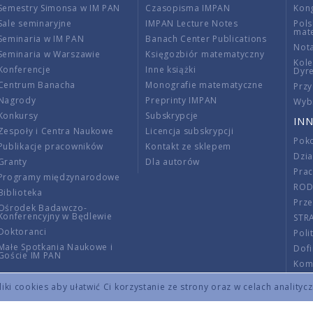
Semestry Simonsa w IM PAN
Czasopisma IMPAN
Kon
Sale seminaryjne
IMPAN Lecture Notes
Pols
mat
Seminaria w IM PAN
Banach Center Publications
Nota
Seminaria w Warszawie
Księgozbiór matematyczny
Kole
Konferencje
Inne książki
Dyr
Centrum Banacha
Monografie matematyczne
Przy
Nagrody
Preprinty IMPAN
Wybi
Konkursy
Subskrypcje
INN
Zespoły i Centra Naukowe
Licencja subskrypcji
Poko
Publikacje pracowników
Kontakt ze sklepem
Dzi
Granty
Dla autorów
Pra
Programy międzynarodowe
RO
Biblioteka
Prze
Ośrodek Badawczo-
Konferencyjny w Będlewie
STR
Doktoranci
Poli
Małe Spotkania Naukowe i
Dof
Goście IM PAN
Komi
Info
ki cookies aby ułatwić Ci korzystanie ze strony oraz w celach analityc
Wno