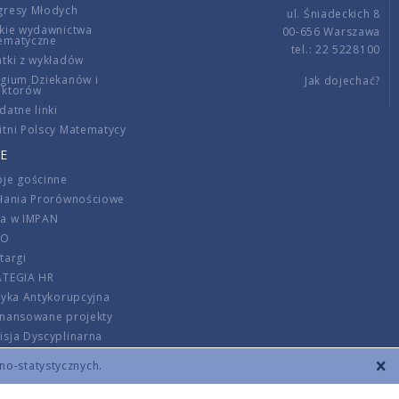
gresy Młodych
ul. Śniadeckich 8
kie wydawnictwa
00-656 Warszawa
ematyczne
tel.: 22 5228100
tki z wykładów
gium Dziekanów i
Jak dojechać?
ektorów
datne linki
tni Polscy Matematycy
E
je gościnne
ałania Prorównościowe
ca w IMPAN
DO
targi
ATEGIA HR
tyka Antykorupcyjna
inansowane projekty
sja Dyscyplinarna
rmator
zno-statystycznych.
szenie opłat