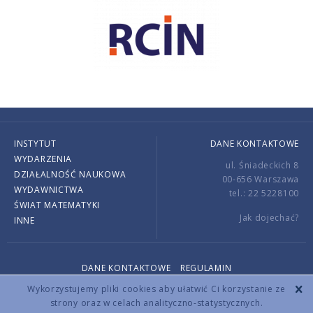
INSTYTUT
DANE KONTAKTOWE
WYDARZENIA
ul. Śniadeckich 8
DZIAŁALNOŚĆ NAUKOWA
00-656 Warszawa
WYDAWNICTWA
tel.: 22 5228100
ŚWIAT MATEMATYKI
Jak dojechać?
INNE
DANE KONTAKTOWE
REGULAMIN
Copyright © 2026 by IMPAN. All rights reserved.
Wykorzystujemy pliki cookies aby ułatwić Ci korzystanie ze
strony oraz w celach analityczno-statystycznych.