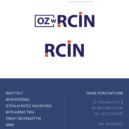
INSTYTUT
DANE KONTAKTOWE
WYDARZENIA
ul. Śniadeckich 8
DZIAŁALNOŚĆ NAUKOWA
00-656 Warszawa
WYDAWNICTWA
tel.: 22 5228100
ŚWIAT MATEMATYKI
Jak dojechać?
INNE