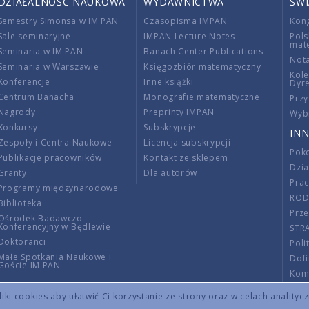
DZIAŁALNOŚĆ NAUKOWA
WYDAWNICTWA
ŚW
Semestry Simonsa w IM PAN
Czasopisma IMPAN
Kon
Sale seminaryjne
IMPAN Lecture Notes
Pols
mat
Seminaria w IM PAN
Banach Center Publications
Nota
Seminaria w Warszawie
Księgozbiór matematyczny
Kole
Konferencje
Inne książki
Dyr
Centrum Banacha
Monografie matematyczne
Przy
Nagrody
Preprinty IMPAN
Wybi
Konkursy
Subskrypcje
INN
Zespoły i Centra Naukowe
Licencja subskrypcji
Poko
Publikacje pracowników
Kontakt ze sklepem
Dzi
Granty
Dla autorów
Pra
Programy międzynarodowe
RO
Biblioteka
Prze
Ośrodek Badawczo-
Konferencyjny w Będlewie
STR
Doktoranci
Poli
Małe Spotkania Naukowe i
Dof
Goście IM PAN
Komi
Info
ki cookies aby ułatwić Ci korzystanie ze strony oraz w celach analityc
Wno