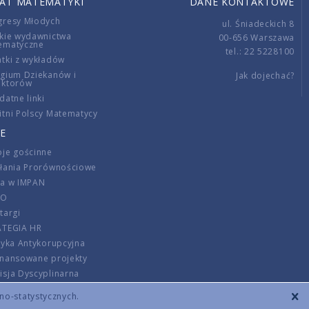
IAT MATEMATYKI
DANE KONTAKTOWE
gresy Młodych
ul. Śniadeckich 8
kie wydawnictwa
00-656 Warszawa
ematyczne
tel.: 22 5228100
tki z wykładów
gium Dziekanów i
Jak dojechać?
ektorów
datne linki
tni Polscy Matematycy
E
je gościnne
ałania Prorównościowe
ca w IMPAN
DO
targi
ATEGIA HR
tyka Antykorupcyjna
inansowane projekty
sja Dyscyplinarna
rmator
zno-statystycznych.
szenie opłat