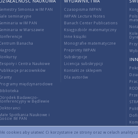
DZIAŁALNOŚĆ NAUKOWA
WYDAWNICTWA
ŚW
Semestry Simonsa w IM PAN
Czasopisma IMPAN
Kon
Sale seminaryjne
IMPAN Lecture Notes
Pols
mat
Seminaria w IM PAN
Banach Center Publications
Nota
Seminaria w Warszawie
Księgozbiór matematyczny
Kole
Konferencje
Inne książki
Dyr
Centrum Banacha
Monografie matematyczne
Przy
Nagrody
Preprinty IMPAN
Wybi
Konkursy
Subskrypcje
INN
Zespoły i Centra Naukowe
Licencja subskrypcji
Poko
Publikacje pracowników
Kontakt ze sklepem
Dzi
Granty
Dla autorów
Pra
Programy międzynarodowe
RO
Biblioteka
Prze
Ośrodek Badawczo-
Konferencyjny w Będlewie
STR
Doktoranci
Poli
Małe Spotkania Naukowe i
Dof
Goście IM PAN
Komi
Info
ki cookies aby ułatwić Ci korzystanie ze strony oraz w celach analityc
Wno