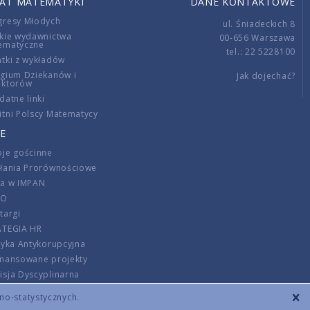
IAT MATEMATYKI
DANE KONTAKTOWE
gresy Młodych
ul. Śniadeckich 8
kie wydawnictwa
00-656 Warszawa
ematyczne
tel.: 22 5228100
tki z wykładów
gium Dziekanów i
Jak dojechać?
ektorów
datne linki
tni Polscy Matematycy
E
je gościnne
ałania Prorównościowe
ca w IMPAN
DO
targi
ATEGIA HR
tyka Antykorupcyjna
inansowane projekty
sja Dyscyplinarna
rmator
zno-statystycznych.
szenie opłat