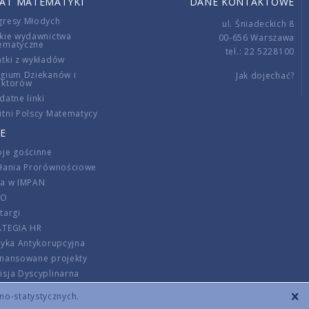
IAT MATEMATYKI
DANE KONTAKTOWE
gresy Młodych
ul. Śniadeckich 8
kie wydawnictwa
00-656 Warszawa
ematyczne
tel.: 22 5228100
tki z wykładów
gium Dziekanów i
Jak dojechać?
ektorów
datne linki
tni Polscy Matematycy
E
je gościnne
ałania Prorównościowe
ca w IMPAN
DO
targi
ATEGIA HR
tyka Antykorupcyjna
inansowane projekty
sja Dyscyplinarna
rmator
zno-statystycznych.
szenie opłat