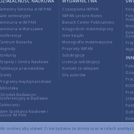
DZIAŁALNOŚĆ NAUKOWA
WYDAWNICTWA
ŚW
Semestry Simonsa w IM PAN
Czasopisma IMPAN
Kon
Sale seminaryjne
IMPAN Lecture Notes
Pols
mat
Seminaria w IM PAN
Banach Center Publications
Nota
Seminaria w Warszawie
Księgozbiór matematyczny
Kole
Konferencje
Inne książki
Dyr
Centrum Banacha
Monografie matematyczne
Przy
Nagrody
Preprinty IMPAN
Wybi
Konkursy
Subskrypcje
INN
Zespoły i Centra Naukowe
Licencja subskrypcji
Poko
Publikacje pracowników
Kontakt ze sklepem
Dzi
Granty
Dla autorów
Pra
Programy międzynarodowe
RO
Biblioteka
Prze
Ośrodek Badawczo-
Konferencyjny w Będlewie
STR
Doktoranci
Poli
Małe Spotkania Naukowe i
Dof
Goście IM PAN
Komi
Info
ki cookies aby ułatwić Ci korzystanie ze strony oraz w celach analityc
Wno