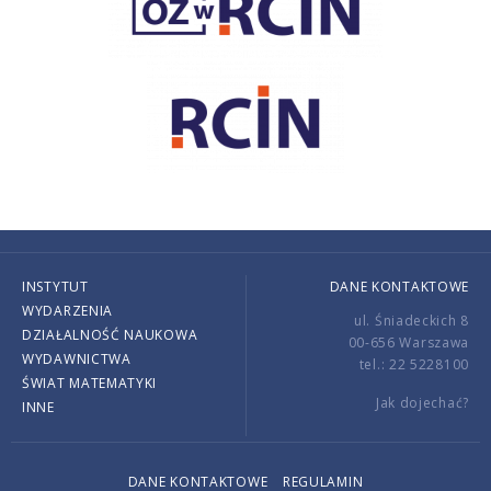
INSTYTUT
DANE KONTAKTOWE
WYDARZENIA
ul. Śniadeckich 8
DZIAŁALNOŚĆ NAUKOWA
00-656 Warszawa
WYDAWNICTWA
tel.: 22 5228100
ŚWIAT MATEMATYKI
Jak dojechać?
INNE
DANE KONTAKTOWE
REGULAMIN