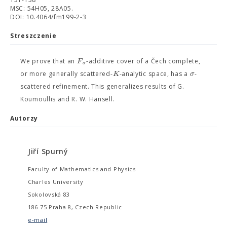
MSC: 54H05, 28A05.
DOI: 10.4064/fm199-2-3
Streszczenie
F
We prove that an
-additive cover of a Čech complete,
σ
K
σ
or more generally scattered-
-analytic space, has a
-
scattered refinement. This generalizes results of G.
Koumoullis and R. W. Hansell.
Autorzy
Jiří Spurný
Faculty of Mathematics and Physics
Charles University
Sokolovská 83
186 75 Praha 8, Czech Republic
e-mail