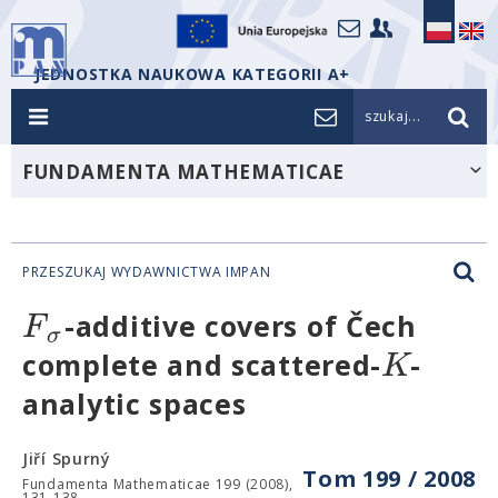
JEDNOSTKA NAUKOWA KATEGORII A+
szukaj...
FUNDAMENTA MATHEMATICAE
PRZESZUKAJ WYDAWNICTWA IMPAN
F
-additive covers of Čech
σ
K
complete and scattered-
-
analytic spaces
Jiří Spurný
Tom 199 / 2008
Fundamenta Mathematicae 199 (2008),
131-138