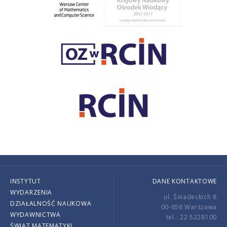
INSTYTUT
DANE KONTAKTOWE
WYDARZENIA
ul. Śniadeckich 8
DZIAŁALNOŚĆ NAUKOWA
00-656 Warszawa
WYDAWNICTWA
tel.: 22 5228100
ŚWIAT MATEMATYKI