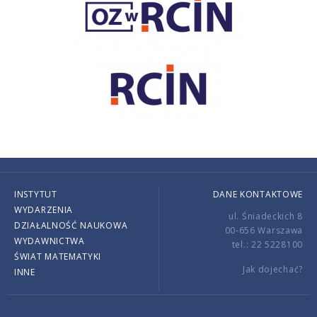
INSTYTUT
DANE KONTAKTOWE
WYDARZENIA
ul. Śniadeckich 8
DZIAŁALNOŚĆ NAUKOWA
00-656 Warszawa
WYDAWNICTWA
tel.: 22 5228100
ŚWIAT MATEMATYKI
Jak dojechać?
INNE