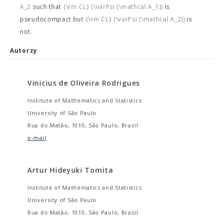
A_2
such that
{\rm CL} (\varPsi (\mathcal A_1))
is
pseudocompact but
{\rm CL} (\varPsi (\mathcal A_2))
is
not.
Autorzy
Vinicius de Oliveira Rodrigues
Institute of Mathematics and Statistics
University of São Paulo
Rua do Matão, 1010, São Paulo, Brazil
e-mail
Artur Hideyuki Tomita
Institute of Mathematics and Statistics
University of São Paulo
Rua do Matão, 1010, São Paulo, Brazil