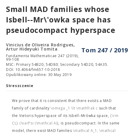
Small MAD families whose
Isbell--Mr\'owka space has
pseudocompact hyperspace
Vinicius de Oliveira Rodrigues,
Artur Hideyuki Tomita
Tom 247 / 2019
Fundamenta Mathematicae 247 (2019),
99-108
MSC: Primary 54B20, 54D80; Secondary 54D20, 54A35.
DOI: 10.4064/fm657-10-2018
Opublikowany online: 30 May 2019
Streszczenie
We prove that it is consistent that there exists a MAD
family
of cardinality
\omega _1 \lt \mathfrak c
such that
the Vietoris hyperspace of its Isbell–Mrówka space,
{\rm
CL} (\varPsi (\mathcal A))
, is pseudocompact. In the same
model, there exist MAD families
\mathcal A_1, \mathcal