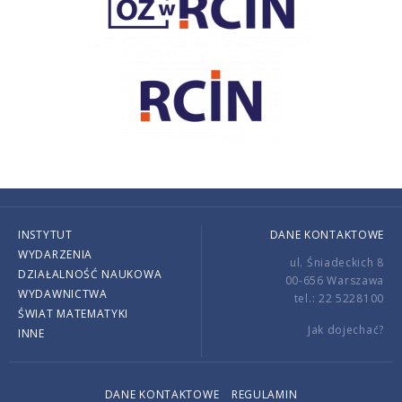
INSTYTUT
DANE KONTAKTOWE
WYDARZENIA
ul. Śniadeckich 8
DZIAŁALNOŚĆ NAUKOWA
00-656 Warszawa
WYDAWNICTWA
tel.: 22 5228100
ŚWIAT MATEMATYKI
Jak dojechać?
INNE
DANE KONTAKTOWE
REGULAMIN