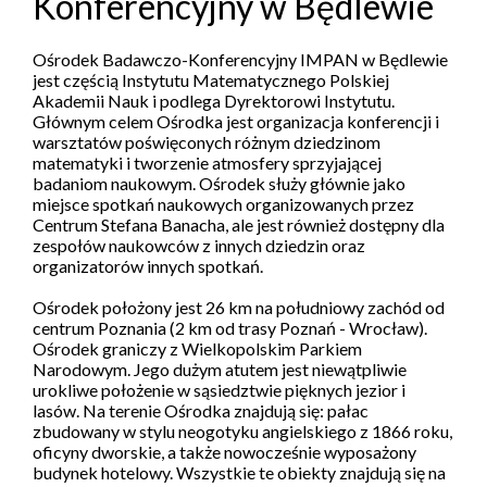
Konferencyjny w Będlewie
Ośrodek Badawczo-Konferencyjny IMPAN w Będlewie
jest częścią Instytutu Matematycznego Polskiej
Akademii Nauk i podlega Dyrektorowi Instytutu.
Głównym celem Ośrodka jest organizacja konferencji i
warsztatów poświęconych różnym dziedzinom
matematyki i tworzenie atmosfery sprzyjającej
badaniom naukowym. Ośrodek służy głównie jako
miejsce spotkań naukowych organizowanych przez
Centrum Stefana Banacha, ale jest również dostępny dla
zespołów naukowców z innych dziedzin oraz
organizatorów innych spotkań.
Ośrodek położony jest 26 km na południowy zachód od
centrum Poznania (2 km od trasy Poznań - Wrocław).
Ośrodek graniczy z Wielkopolskim Parkiem
Narodowym. Jego dużym atutem jest niewątpliwie
urokliwe położenie w sąsiedztwie pięknych jezior i
lasów. Na terenie Ośrodka znajdują się: pałac
zbudowany w stylu neogotyku angielskiego z 1866 roku,
oficyny dworskie, a także nowocześnie wyposażony
budynek hotelowy. Wszystkie te obiekty znajdują się na