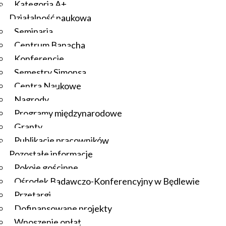
Kategoria A+
Działalność naukowa
Seminaria
Centrum Banacha
Konferencje
Semestry Simonsa
Centra Naukowe
Nagrody
Programy międzynarodowe
Granty
Publikacje pracowników
Pozostałe informacje
Pokoje gościnne
Ośrodek Badawczo-Konferencyjny w Będlewie
Przetargi
Dofinansowane projekty
Wnoszenie opłat