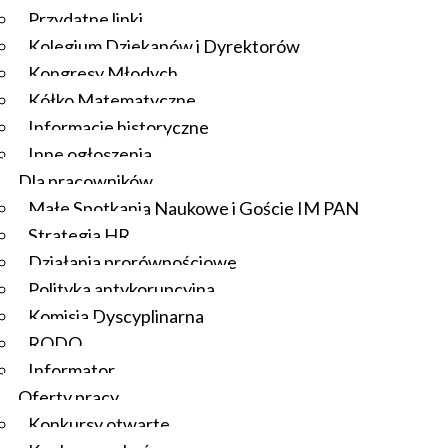
Przydatne linki
Kolegium Dziekanów i Dyrektorów
Kongresy Młodych
Kółko Matematyczne
Informacje historyczne
Inne ogłoszenia
Dla pracowników
Małe Spotkania Naukowe i Goście IM PAN
Strategia HR
Działania prorównościowe
Polityka antykorupcyjna
Komisja Dyscyplinarna
RODO
Informator
Oferty pracy
Konkursy otwarte