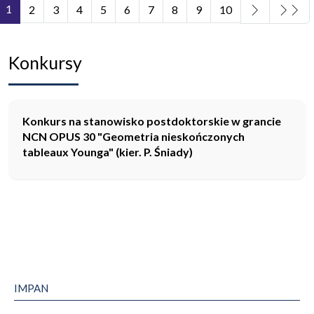
1
2
3
4
5
6
7
8
9
10
Strona 1 z 11
Konkursy
Konkurs na stanowisko postdoktorskie w grancie
NCN OPUS 30 "Geometria nieskończonych
tableaux Younga" (kier. P. Śniady)
IMPAN