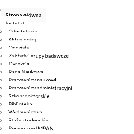
Strona główna
Instytut
O Instytucie
Aktualności
Oddziały
Zakłady i grupy badawcze
Dyrekcja
Rada Naukowa
Pracownicy naukowi
Pracownicy administracyjni
Szkoły doktorskie
Biblioteka
Wydawnictwa
Staże studenckie
Remonty w IMPAN